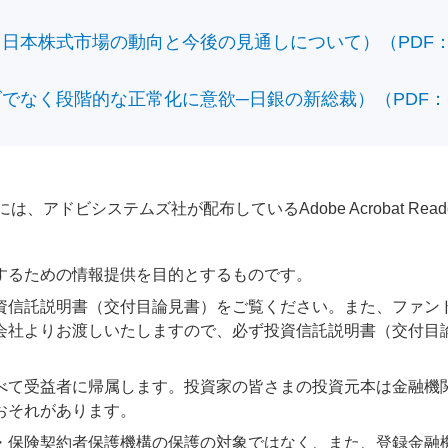
本株式市場の動向と今後の見通しについて）（PDF：428
なく段階的な正常化に意欲─日銀の新総裁）（PDF：610
アドビシステムズ社が配布しているAdobe Acrobat Reader®が
するための情報提供を目的とするものです。
資信託説明書（交付目論見書）をご覧ください。また、ファン
会社よりお渡しいたしますので、必ず投資信託説明書（交付目
べて受益者に帰属します。投資家の皆さまの投資元本は金融機
おそれがあります。
・保険契約者保護機構の保護の対象ではなく、また、登録金融