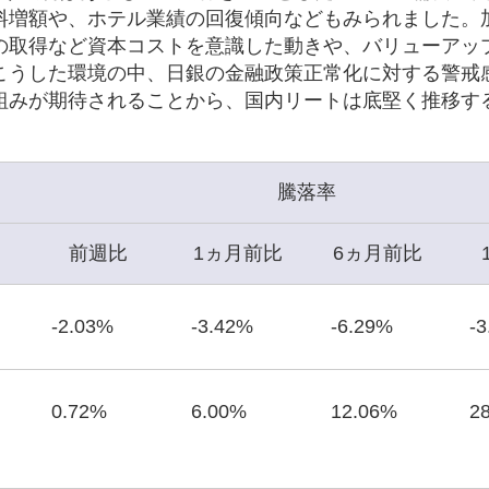
料増額や、ホテル業績の回復傾向などもみられました。
の取得など資本コストを意識した動きや、バリューアッ
こうした環境の中、日銀の金融政策正常化に対する警戒
組みが期待されることから、国内リートは底堅く推移す
騰落率
前週比
1ヵ月前比
6ヵ月前比
-2.03%
-3.42%
-6.29%
-
0.72%
6.00%
12.06%
2