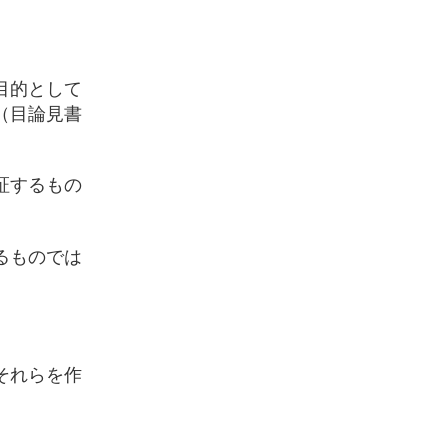
目的として
（目論見書
証するもの
るものでは
それらを作