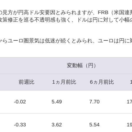
の見方が円高ドル安要因とみられますが、FRB（米国連
政策修正を巡る不透明感も強く、ドルは円に対して小幅
からユーロ圏景気は低迷が続くとみられ、ユーロは円に
変動幅（円）
前週比
1ヵ月前比
6ヵ月前比
-0.02
5.49
7.70
17
-0.33
3.62
5.54
19