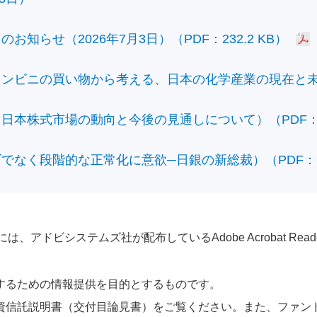
知らせ（2026年7月3日）（PDF：232.2 KB）
ビニの買い物から考える、日本の化学産業の現在と未来）（
本株式市場の動向と今後の見通しについて）（PDF：428
なく段階的な正常化に意欲─日銀の新総裁）（PDF：610
アドビシステムズ社が配布しているAdobe Acrobat Reader®が
するための情報提供を目的とするものです。
資信託説明書（交付目論見書）をご覧ください。また、ファン