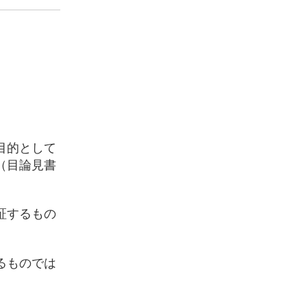
目的として
（目論見書
証するもの
るものでは