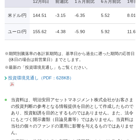
12月8日
前週比
1ヵ月前比
6ヵ月前比
1年前
米ドル/円
144.51
-3.15
-6.35
5.52
8.01
ユーロ/円
155.62
-4.38
-5.90
5.92
11.67
※
期間別騰落率の各計算期間は、基準日から過去に遡った期間の応答日
(休日の場合は前営業日）までとします。
※
最新の「投資環境見通し」もご覧ください。
投資環境見通し（PDF：628KB）
当資料は、明治安田アセットマネジメント株式会社がお客さま
の投資判断の参考となる情報提供を目的として作成したもので
あり、投資勧誘を目的とするものではありません。また、法令
にもとづく開示書類（目論見書等）ではありません。当資料は
当社の個々のファンドの運用に影響を与えるものではありませ
ん。