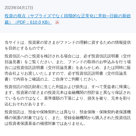
2023年04月17日
投資の視点（サプライズでなく段階的な正常化に意欲─日銀の新総
裁）（PDF：610.0 KB）
当サイトは、投資家の皆さまがファンドの理解に資するための情報提供
を目的とするものです。
投資信託へのご投資を検討される場合には、必ず投資信託説明書（交付
目論見書）をご覧ください。また、ファンドの取得のお申込みを行う場
合には投資信託説明書（交付目論見書）をあらかじめ、または同時に販
売会社よりお渡しいたしますので、必ず投資信託説明書（交付目論見
書）で内容をご確認の上、ご自身でご判断ください。
投資信託の信託財産に生じた利益および損失は、すべて受益者に帰属し
ます。投資家の皆さまの投資元本は金融機関の預貯金と異なり保証され
ているものではなく、基準価額の下落により、損失を被り、元本を割り
込むおそれがあります。
投資信託は、預金や保険契約とは異なり、預金保険・保険契約者保護機
構の保護の対象ではなく、また、登録金融機関から購入された投資信託
は投資者保護基金の補償対象ではありません。