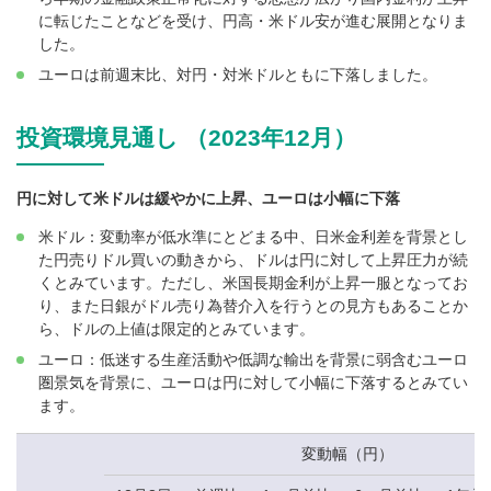
に転じたことなどを受け、円高・米ドル安が進む展開となりま
した。
ユーロは前週末比、対円・対米ドルともに下落しました。
投資環境見通し （2023年12月）
円に対して米ドルは緩やかに上昇、ユーロは小幅に下落
米ドル：変動率が低水準にとどまる中、日米金利差を背景とし
た円売りドル買いの動きから、ドルは円に対して上昇圧力が続
くとみています。ただし、米国長期金利が上昇一服となってお
り、また日銀がドル売り為替介入を行うとの見方もあることか
ら、ドルの上値は限定的とみています。
ユーロ：低迷する生産活動や低調な輸出を背景に弱含むユーロ
圏景気を背景に、ユーロは円に対して小幅に下落するとみてい
ます。
変動幅（円）