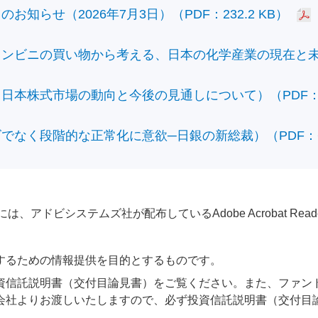
知らせ（2026年7月3日）（PDF：232.2 KB）
ビニの買い物から考える、日本の化学産業の現在と未来）（
本株式市場の動向と今後の見通しについて）（PDF：428
なく段階的な正常化に意欲─日銀の新総裁）（PDF：610
アドビシステムズ社が配布しているAdobe Acrobat Reader®が
するための情報提供を目的とするものです。
資信託説明書（交付目論見書）をご覧ください。また、ファン
会社よりお渡しいたしますので、必ず投資信託説明書（交付目