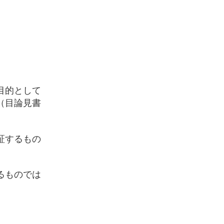
目的として
（目論見書
証するもの
るものでは