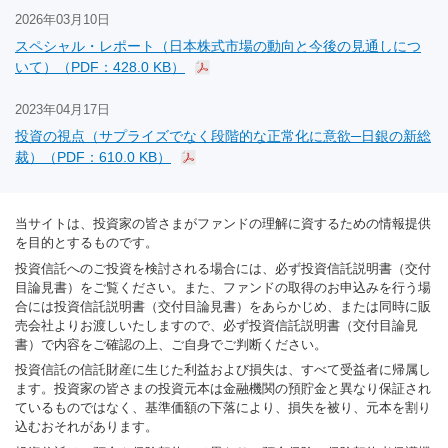
2026年03月10日
スペシャル・レポート（日本株式市場の動向と今後の見通しにつ
いて）（PDF：428.0 KB）
2023年04月17日
投資の視点（サプライズでなく段階的な正常化に意欲─日銀の新総
裁）（PDF：610.0 KB）
当サイトは、投資家の皆さまがファンドの理解に資するための情報提供
を目的とするものです。
投資信託へのご投資を検討される場合には、必ず投資信託説明書（交付
目論見書）をご覧ください。また、ファンドの取得のお申込みを行う場
合には投資信託説明書（交付目論見書）をあらかじめ、または同時に販
売会社よりお渡しいたしますので、必ず投資信託説明書（交付目論見
書）で内容をご確認の上、ご自身でご判断ください。
投資信託の信託財産に生じた利益および損失は、すべて受益者に帰属し
ます。投資家の皆さまの投資元本は金融機関の預貯金と異なり保証され
ているものではなく、基準価額の下落により、損失を被り、元本を割り
込むおそれがあります。