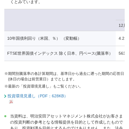
くとみています。
12月
10年国債利回り（米国、％） （変動幅）
4.22
FTSE世界国債インデックス 除く日本、円ベース(騰落率）
563.
※
期間別騰落率の各計算期間は、基準日から過去に遡った期間の応答日
(休日の場合は前営業日）までとします。
※
最新の「投資環境見通し」もご覧ください。
投資環境見通し（PDF：628KB）
当資料は、明治安田アセットマネジメント株式会社がお客さま
の投資判断の参考となる情報提供を目的として作成したもので
あり、投資勧誘を目的とするものではありません。また、法令