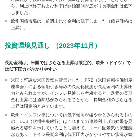
ら、利上げ終了および利下げ開始観測が広がり長期金利は低下
しました。
欧州国債市場は、前週末比で金利は低下しました（債券価格は
上昇）。
投資環境見通し （2023年11月）
長期金利は、米国ではさらなる上昇は限定的、欧州（ドイツ）で
は低下圧力がかかりやすい
米国：堅調な米国景気を背景とした、FRB（米国連邦準備制度
理事会）による金融引き締めの長期化観測が長期金利の上昇圧
力とみられますが、インフレ見通しを考慮すると、足元の長期
金利上昇には過熱感がみられることから、長期金利のさらなる
上昇は限定的とみています。
欧州：インフレ率については低下傾向が緩やかとみられるもの
の、ECB（欧州中央銀行）はこれまでの連続利上げの効果を見
極める姿勢を示していることに加えて、ユーロ圏景気の減速懸
念もあり、ドイツ長期金利は低下圧力がかかりやすい状況が続