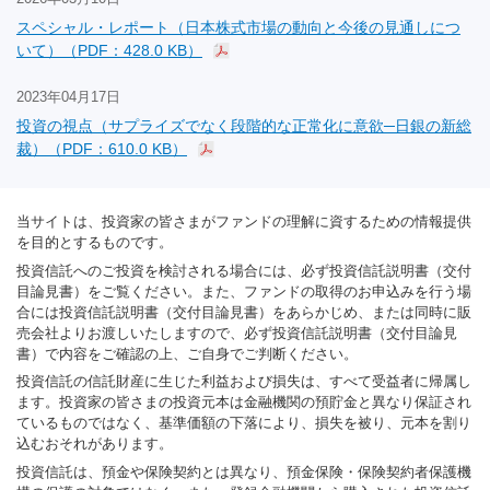
スペシャル・レポート（日本株式市場の動向と今後の見通しにつ
いて）（PDF：428.0 KB）
2023年04月17日
投資の視点（サプライズでなく段階的な正常化に意欲─日銀の新総
裁）（PDF：610.0 KB）
当サイトは、投資家の皆さまがファンドの理解に資するための情報提供
を目的とするものです。
投資信託へのご投資を検討される場合には、必ず投資信託説明書（交付
目論見書）をご覧ください。また、ファンドの取得のお申込みを行う場
合には投資信託説明書（交付目論見書）をあらかじめ、または同時に販
売会社よりお渡しいたしますので、必ず投資信託説明書（交付目論見
書）で内容をご確認の上、ご自身でご判断ください。
投資信託の信託財産に生じた利益および損失は、すべて受益者に帰属し
ます。投資家の皆さまの投資元本は金融機関の預貯金と異なり保証され
ているものではなく、基準価額の下落により、損失を被り、元本を割り
込むおそれがあります。
投資信託は、預金や保険契約とは異なり、預金保険・保険契約者保護機