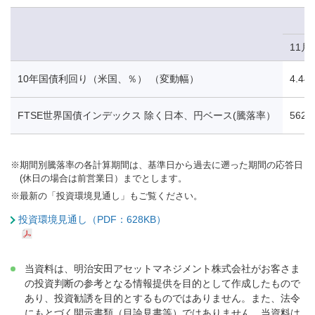
11月
10年国債利回り（米国、％） （変動幅）
4.44
FTSE世界国債インデックス 除く日本、円ベース(騰落率）
562.
※
期間別騰落率の各計算期間は、基準日から過去に遡った期間の応答日
(休日の場合は前営業日）までとします。
※
最新の「投資環境見通し」もご覧ください。
投資環境見通し（PDF：628KB）
当資料は、明治安田アセットマネジメント株式会社がお客さま
の投資判断の参考となる情報提供を目的として作成したもので
あり、投資勧誘を目的とするものではありません。また、法令
にもとづく開示書類（目論見書等）ではありません。当資料は