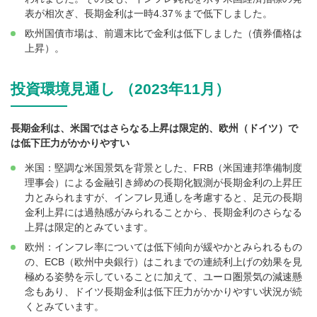
表が相次ぎ、長期金利は一時4.37％まで低下しました。
欧州国債市場は、前週末比で金利は低下しました（債券価格は
上昇）。
投資環境見通し （2023年11月）
長期金利は、米国ではさらなる上昇は限定的、欧州（ドイツ）で
は低下圧力がかかりやすい
米国：堅調な米国景気を背景とした、FRB（米国連邦準備制度
理事会）による金融引き締めの長期化観測が長期金利の上昇圧
力とみられますが、インフレ見通しを考慮すると、足元の長期
金利上昇には過熱感がみられることから、長期金利のさらなる
上昇は限定的とみています。
欧州：インフレ率については低下傾向が緩やかとみられるもの
の、ECB（欧州中央銀行）はこれまでの連続利上げの効果を見
極める姿勢を示していることに加えて、ユーロ圏景気の減速懸
念もあり、ドイツ長期金利は低下圧力がかかりやすい状況が続
くとみています。