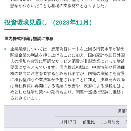
懸念が和らいだことも相場の支援材料となりました。
投資環境見通し （2023年11月）
国内株式相場は堅調に推移
企業業績については、想定為替レートを上回る円安水準が輸出
関連企業の利益を押し上げることに加え、国内家計や訪日外国
人の増加を背景に堅調なサービス消費が非製造業にとって増益
要因になるとみています。国内株式相場は、中東情勢や原油価
格の動向に注意を要するとみられますが、内需の底堅さを背景
に概ね堅調な企業決算が予想されることに加え、決算発表以降
は自社株買い再開による需給の改善や、政府による減税をはじ
めとした経済対策への期待もあり、調整一巡後は堅調に推移す
るとみています。
騰落率
11月17日
前週比
1ヵ月前比
6