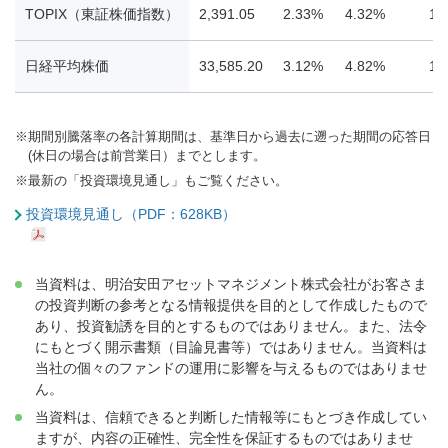
TOPIX（東証株価指数）
2,391.05
2.33%
4.32%
12
日経平均株価
33,585.20
3.12%
4.82%
11
※
期間別騰落率の各計算期間は、基準日から過去に遡った期間の応答日
(休日の場合は前営業日）までとします。
※
最新の「投資環境見通し」もご覧ください。
投資環境見通し（PDF：628KB）
当資料は、明治安田アセットマネジメント株式会社がお客さま
の投資判断の参考となる情報提供を目的として作成したもので
あり、投資勧誘を目的とするものではありません。また、法令
にもとづく開示書類（目論見書等）ではありません。当資料は
当社の個々のファンドの運用に影響を与えるものではありませ
ん。
当資料は、信頼できると判断した情報等にもとづき作成してい
ますが、内容の正確性、完全性を保証するものではありませ