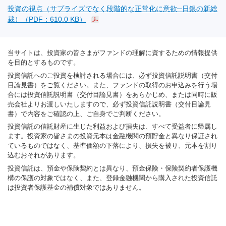
投資の視点（サプライズでなく段階的な正常化に意欲─日銀の新総
裁）（PDF：610.0 KB）
当サイトは、投資家の皆さまがファンドの理解に資するための情報提供
を目的とするものです。
投資信託へのご投資を検討される場合には、必ず投資信託説明書（交付
目論見書）をご覧ください。また、ファンドの取得のお申込みを行う場
合には投資信託説明書（交付目論見書）をあらかじめ、または同時に販
売会社よりお渡しいたしますので、必ず投資信託説明書（交付目論見
書）で内容をご確認の上、ご自身でご判断ください。
投資信託の信託財産に生じた利益および損失は、すべて受益者に帰属し
ます。投資家の皆さまの投資元本は金融機関の預貯金と異なり保証され
ているものではなく、基準価額の下落により、損失を被り、元本を割り
込むおそれがあります。
投資信託は、預金や保険契約とは異なり、預金保険・保険契約者保護機
構の保護の対象ではなく、また、登録金融機関から購入された投資信託
は投資者保護基金の補償対象ではありません。