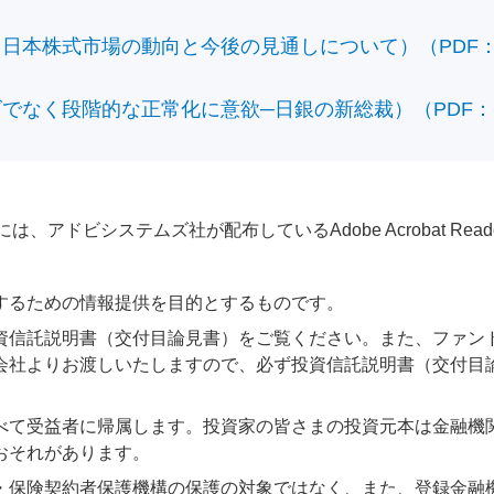
本株式市場の動向と今後の見通しについて）（PDF：428
なく段階的な正常化に意欲─日銀の新総裁）（PDF：610
アドビシステムズ社が配布しているAdobe Acrobat Reader®が
するための情報提供を目的とするものです。
資信託説明書（交付目論見書）をご覧ください。また、ファン
会社よりお渡しいたしますので、必ず投資信託説明書（交付目
べて受益者に帰属します。投資家の皆さまの投資元本は金融機
おそれがあります。
・保険契約者保護機構の保護の対象ではなく、また、登録金融