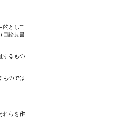
目的として
（目論見書
証するもの
るものでは
それらを作