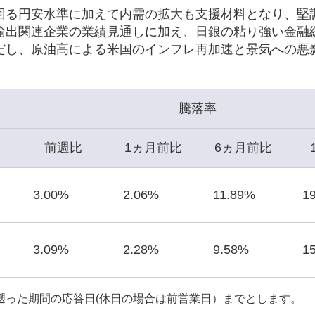
回る円安水準に加えて内需の拡大も支援材料となり、堅
輸出関連企業の業績見通しに加え、日銀の粘り強い金融
だし、原油高による米国のインフレ再加速と景気への悪
騰落率
前週比
1ヵ月前比
6ヵ月前比
3.00%
2.06%
11.89%
1
3.09%
2.28%
9.58%
1
遡った期間の応答日(休日の場合は前営業日）までとします。