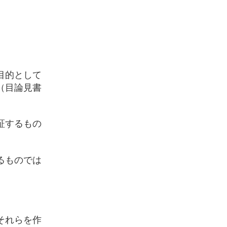
目的として
（目論見書
証するもの
るものでは
それらを作