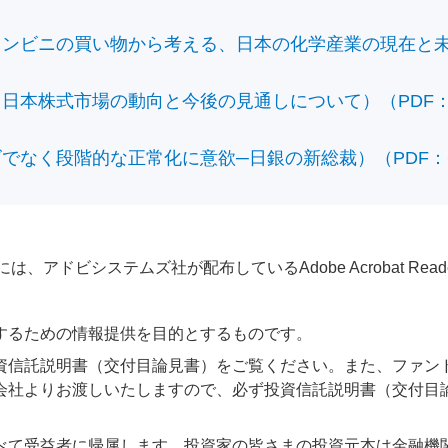
ビニの買い物から考える、日本の化学産業の現在と未来）（
本株式市場の動向と今後の見通しについて）（PDF：428
なく段階的な正常化に意欲─日銀の新総裁）（PDF：610
アドビシステムズ社が配布しているAdobe Acrobat Reader®が
するための情報提供を目的とするものです。
資信託説明書（交付目論見書）をご覧ください。また、ファン
会社よりお渡しいたしますので、必ず投資信託説明書（交付目
べて受益者に帰属します。投資家の皆さまの投資元本は金融機