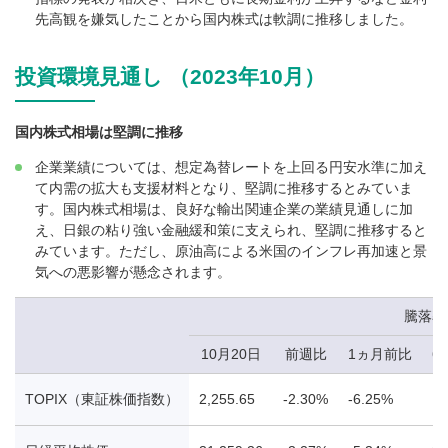
先高観を嫌気したことから国内株式は軟調に推移しました。
投資環境見通し （2023年10月）
国内株式相場は堅調に推移
企業業績については、想定為替レートを上回る円安水準に加え
て内需の拡大も支援材料となり、堅調に推移するとみていま
す。国内株式相場は、良好な輸出関連企業の業績見通しに加
え、日銀の粘り強い金融緩和策に支えられ、堅調に推移すると
みています。ただし、原油高による米国のインフレ再加速と景
気への悪影響が懸念されます。
騰落率
10月20日
前週比
1ヵ月前比
6
TOPIX（東証株価指数）
2,255.65
-2.30%
-6.25%
10