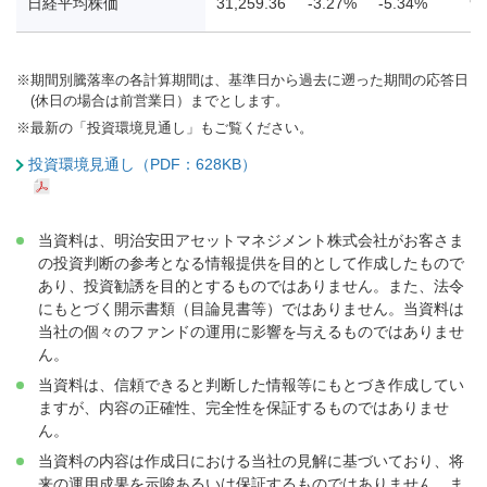
日経平均株価
31,259.36
-3.27%
-5.34%
9.
※
期間別騰落率の各計算期間は、基準日から過去に遡った期間の応答日
(休日の場合は前営業日）までとします。
※
最新の「投資環境見通し」もご覧ください。
投資環境見通し（PDF：628KB）
当資料は、明治安田アセットマネジメント株式会社がお客さま
の投資判断の参考となる情報提供を目的として作成したもので
あり、投資勧誘を目的とするものではありません。また、法令
にもとづく開示書類（目論見書等）ではありません。当資料は
当社の個々のファンドの運用に影響を与えるものではありませ
ん。
当資料は、信頼できると判断した情報等にもとづき作成してい
ますが、内容の正確性、完全性を保証するものではありませ
ん。
当資料の内容は作成日における当社の見解に基づいており、将
来の運用成果を示唆あるいは保証するものではありません。ま