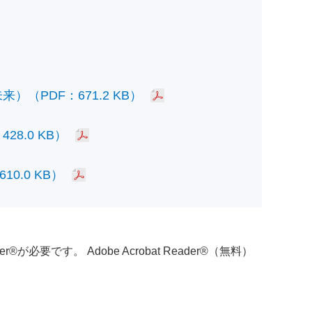
PDF：671.2 KB）
.0 KB）
.0 KB）
必要です。 Adobe Acrobat Reader®（無料）