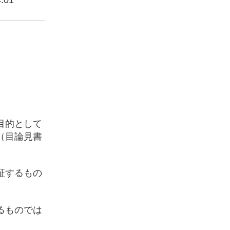
.01
目的として
（目論見書
証するもの
るものでは