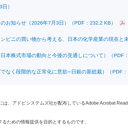
3日）
知らせ（2026年7月3日）（PDF：232.2 KB）
ビニの買い物から考える、日本の化学産業の現在と未来）（
本株式市場の動向と今後の見通しについて）（PDF：428
なく段階的な正常化に意欲─日銀の新総裁）（PDF：610
アドビシステムズ社が配布しているAdobe Acrobat Reader®が
するための情報提供を目的とするものです。