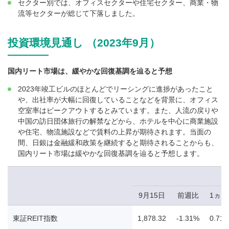
セクター別では、オフィスセクターや住宅セクター、商業・物
流等セクターが総じて下落しました。
投資環境見通し （2023年9月）
国内リート市場は、緩やかな回復基調を辿ると予想
2023年竣工ビルのほとんどでリーシングに進捗があったこと
や、出社率が大幅に回復していることなどを背景に、オフィス
空室率はピークアウトするとみています。また、人流の戻りや
中国の訪日団体旅行の解禁などから、ホテルを中心に商業施設
や住宅、物流施設などで賃料の上昇が期待されます。当面の
間、日銀は金融緩和政策を継続すると期待されることからも、
国内リート市場は緩やかな回復基調を辿ると予想します。
9月15日
前週比
1ヵ
東証REIT指数
1,878.32
-1.31%
0.71