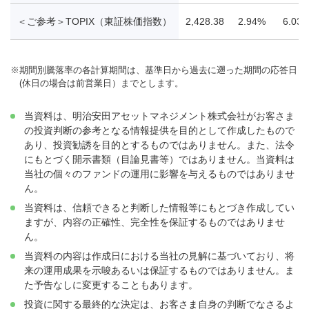
＜ご参考＞TOPIX（東証株価指数）
2,428.38
2.94%
6.03
※
期間別騰落率の各計算期間は、基準日から過去に遡った期間の応答日
(休日の場合は前営業日）までとします。
当資料は、明治安田アセットマネジメント株式会社がお客さま
の投資判断の参考となる情報提供を目的として作成したもので
あり、投資勧誘を目的とするものではありません。また、法令
にもとづく開示書類（目論見書等）ではありません。当資料は
当社の個々のファンドの運用に影響を与えるものではありませ
ん。
当資料は、信頼できると判断した情報等にもとづき作成してい
ますが、内容の正確性、完全性を保証するものではありませ
ん。
当資料の内容は作成日における当社の見解に基づいており、将
来の運用成果を示唆あるいは保証するものではありません。ま
た予告なしに変更することもあります。
投資に関する最終的な決定は、お客さま自身の判断でなさるよ