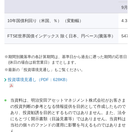
9月1
10年国債利回り（米国、％） （変動幅）
4.33
FTSE世界国債インデックス 除く日本、円ベース(騰落率）
547.
※
期間別騰落率の各計算期間は、基準日から過去に遡った期間の応答日
(休日の場合は前営業日）までとします。
※
最新の「投資環境見通し」もご覧ください。
投資環境見通し（PDF：628KB）
当資料は、明治安田アセットマネジメント株式会社がお客さま
の投資判断の参考となる情報提供を目的として作成したもので
あり、投資勧誘を目的とするものではありません。また、法令
にもとづく開示書類（目論見書等）ではありません。当資料は
当社の個々のファンドの運用に影響を与えるものではありませ
ん。