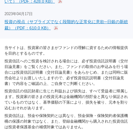
いて）（PDF：428.0 KB）
2023年04月17日
投資の視点（サプライズでなく段階的な正常化に意欲─日銀の新総
裁）（PDF：610.0 KB）
当サイトは、投資家の皆さまがファンドの理解に資するための情報提供
を目的とするものです。
投資信託へのご投資を検討される場合には、必ず投資信託説明書（交付
目論見書）をご覧ください。また、ファンドの取得のお申込みを行う場
合には投資信託説明書（交付目論見書）をあらかじめ、または同時に販
売会社よりお渡しいたしますので、必ず投資信託説明書（交付目論見
書）で内容をご確認の上、ご自身でご判断ください。
投資信託の信託財産に生じた利益および損失は、すべて受益者に帰属し
ます。投資家の皆さまの投資元本は金融機関の預貯金と異なり保証され
ているものではなく、基準価額の下落により、損失を被り、元本を割り
込むおそれがあります。
投資信託は、預金や保険契約とは異なり、預金保険・保険契約者保護機
構の保護の対象ではなく、また、登録金融機関から購入された投資信託
は投資者保護基金の補償対象ではありません。