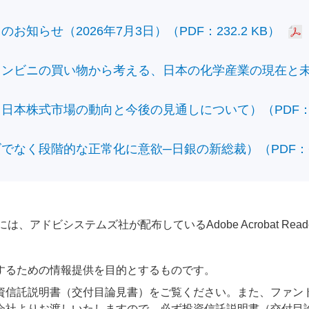
知らせ（2026年7月3日）（PDF：232.2 KB）
ビニの買い物から考える、日本の化学産業の現在と未来）（
本株式市場の動向と今後の見通しについて）（PDF：428
なく段階的な正常化に意欲─日銀の新総裁）（PDF：610
アドビシステムズ社が配布しているAdobe Acrobat Reader®が
するための情報提供を目的とするものです。
資信託説明書（交付目論見書）をご覧ください。また、ファン
会社よりお渡しいたしますので、必ず投資信託説明書（交付目