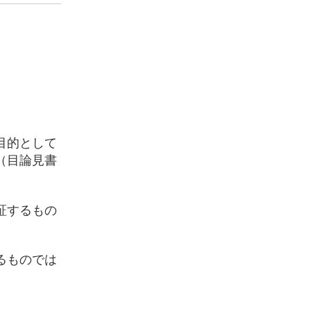
目的として
（目論見書
証するもの
るものでは