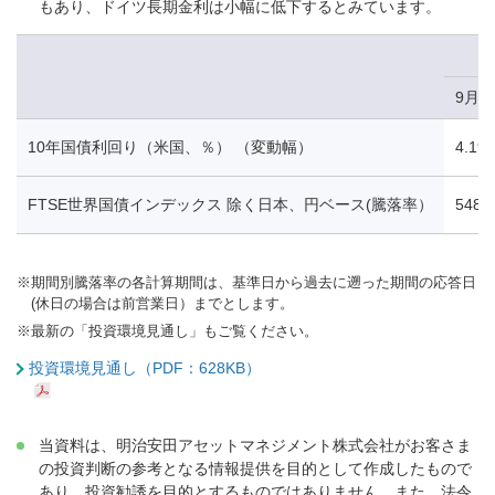
もあり、ドイツ長期金利は小幅に低下するとみています。
9月1
10年国債利回り（米国、％） （変動幅）
4.19
FTSE世界国債インデックス 除く日本、円ベース(騰落率）
548.
※
期間別騰落率の各計算期間は、基準日から過去に遡った期間の応答日
(休日の場合は前営業日）までとします。
※
最新の「投資環境見通し」もご覧ください。
投資環境見通し（PDF：628KB）
当資料は、明治安田アセットマネジメント株式会社がお客さま
の投資判断の参考となる情報提供を目的として作成したもので
あり、投資勧誘を目的とするものではありません。また、法令