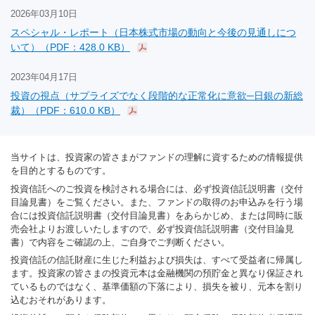
2026年03月10日
スペシャル・レポート（日本株式市場の動向と今後の見通しにつ
いて）（PDF：428.0 KB）
2023年04月17日
投資の視点（サプライズでなく段階的な正常化に意欲─日銀の新総
裁）（PDF：610.0 KB）
当サイトは、投資家の皆さまがファンドの理解に資するための情報提供
を目的とするものです。
投資信託へのご投資を検討される場合には、必ず投資信託説明書（交付
目論見書）をご覧ください。また、ファンドの取得のお申込みを行う場
合には投資信託説明書（交付目論見書）をあらかじめ、または同時に販
売会社よりお渡しいたしますので、必ず投資信託説明書（交付目論見
書）で内容をご確認の上、ご自身でご判断ください。
投資信託の信託財産に生じた利益および損失は、すべて受益者に帰属し
ます。投資家の皆さまの投資元本は金融機関の預貯金と異なり保証され
ているものではなく、基準価額の下落により、損失を被り、元本を割り
込むおそれがあります。