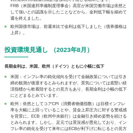
FRB（米国連邦準備制度理事会）高官が米国労働市場は依然と
して強いとの認識を示したことなどから、金利低下幅を縮めて
週を終えました。
欧州国債市場は、前週末比で金利は低下しました（債券価格は
上昇）。
投資環境見通し （2023年8月）
長期金利は、米国、欧州（ドイツ）ともに小幅に低下
米国：インフレ率の鈍化傾向を受けて金融政策については引き
締め観測が後退するとみられますが、景気については底堅い経
済指標から軟着陸するとの見方もあり、長期金利は小幅の低下
にとどまるとみています。
欧州：依然としてコアCPI（消費者物価指数）は目標インフレ
率を大幅に上回っていることや、賃金上昇圧力に対する警戒感
を背景に、ECB（欧州中央銀行）は金融引き締め姿勢を続ける
とみられます。しかし、足元では景況感が悪化しており、イン
フレ率の鈍化を受けて来年にはECBが利下げに転じるとの見方