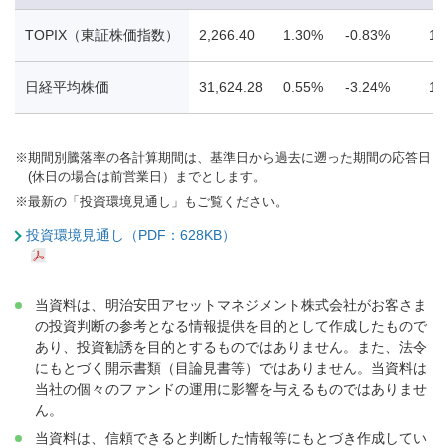
TOPIX（東証株価指数）
2,266.40
1.30%
-0.83%
13
日経平均株価
31,624.28
0.55%
-3.24%
15
※
期間別騰落率の各計算期間は、基準日から過去に遡った期間の応答日
(休日の場合は前営業日）までとします。
※
最新の「投資環境見通し」もご覧ください。
投資環境見通し（PDF：628KB）
当資料は、明治安田アセットマネジメント株式会社がお客さま
の投資判断の参考となる情報提供を目的として作成したもので
あり、投資勧誘を目的とするものではありません。また、法令
にもとづく開示書類（目論見書等）ではありません。当資料は
当社の個々のファンドの運用に影響を与えるものではありませ
ん。
当資料は、信頼できると判断した情報等にもとづき作成してい