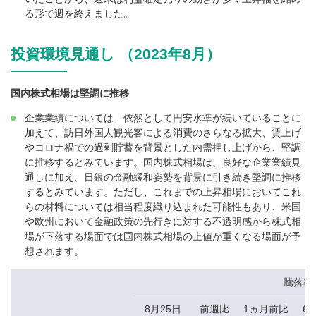
る形で週を終えました。
投資環境見通し （2023年8月）
国内株式相場は堅調に推移
企業業績については、依然として円安水準が続いていることに
加えて、訪日外国人観光客による消費のさらなる拡大、賃上げ
やコロナ禍での過剰貯蓄を背景とした内需押し上げから、堅調
に推移するとみています。国内株式相場は、良好な企業業績見
通しに加え、日銀の金融緩和姿勢を背景に引き続き堅調に推移
するとみています。ただし、これまでの上昇相場においてこれ
らの材料については相当程度織り込まれた可能性もあり、米国
や欧州において金融政策の先行きに対する不透明感から株式相
場が下落する場面では国内株式相場の上値が重くなる場面が予
想されます。
騰落率
8月25日
前週比
1ヵ月前比
6