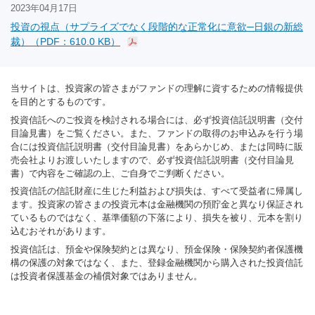
2023年04月17日
投資の視点（サプライズでなく段階的な正常化に意欲─日銀の新総
裁）（PDF：610.0 KB）
当サイトは、投資家の皆さまがファンドの理解に資するための情報提供
を目的とするものです。
投資信託へのご投資を検討される場合には、必ず投資信託説明書（交付
目論見書）をご覧ください。また、ファンドの取得のお申込みを行う場
合には投資信託説明書（交付目論見書）をあらかじめ、または同時に販
売会社よりお渡しいたしますので、必ず投資信託説明書（交付目論見
書）で内容をご確認の上、ご自身でご判断ください。
投資信託の信託財産に生じた利益および損失は、すべて受益者に帰属し
ます。投資家の皆さまの投資元本は金融機関の預貯金と異なり保証され
ているものではなく、基準価額の下落により、損失を被り、元本を割り
込むおそれがあります。
投資信託は、預金や保険契約とは異なり、預金保険・保険契約者保護機
構の保護の対象ではなく、また、登録金融機関から購入された投資信託
は投資者保護基金の補償対象ではありません。