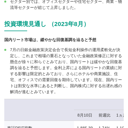
セクター別では、オフィスセクターや住宅セクター、商業・物
流等セクターが総じて上昇しました。
投資環境見通し （2023年8月）
国内リート市場は、緩やかな回復基調を辿ると予想
7月の日銀金融政策決定会合で長短金利操作の運用柔軟化が決
定し、これまで相場の重石となっていた金融政策修正に対する
懸念が徐々に和らぐとみており、国内リートは緩やかな回復基
調を辿ると予想します。金利上昇による国内リートの業績に対
する影響は限定的とみており、さらにホテルや商業施設、住
宅、オフィスでの需要回復を期待しています。現在、国内リー
トは割安な水準にあると判断し、国内株式に対する出遅れ感の
解消が進むとみています。
8月10日
前週比
1ヵ月
東証REIT指数
1,885.39
1.74%
1.10%