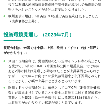
後半は週間の米国新規失業保険申請件数が減少し労働市場の底
堅さを示したことなどが金利上昇要因となりました。
欧州国債市場は、6月英国CPIを受け英国金利は低下しました
（債券価格は上昇）。
投資環境見通し （2023年7月）
長期金利は、米国では小幅に上昇、欧州（ドイツ）では上昇圧力
がかかりやすい
米国：長期金利は、労働需給のひっ迫やインフレ率の高止まり
を受けて、6月のFOMC（米国連邦公開市場委員会）では年内
あと2回の利上げ見通しが示されたことが上昇要因とみられま
すが、一方で年末に向けての景気後退懸念が低下要因とみられ
ることから、小幅の上昇にとどまるとみています。
欧州：ドイツ長期金利は、依然としてコアCPI（消費者物価指
数）が高止まりしていることや賃金上昇圧力に対する警戒感を
背景としたECB（欧州中央銀行）による追加利上げ観測から、
上昇圧力がかかりやすい状況が続くとみています。