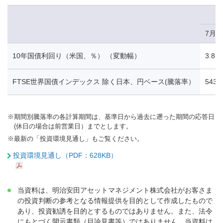
7月2
10年国債利回り（米国、％） （変動幅）
3.85
FTSE世界国債インデックス 除く日本、円ベース(騰落率）
543.
※
期間別騰落率の各計算期間は、基準日から過去に遡った期間の応答日
(休日の場合は前営業日）までとします。
※
最新の「投資環境見通し」もご覧ください。
投資環境見通し（PDF：628KB）
当資料は、明治安田アセットマネジメント株式会社がお客さま
の投資判断の参考となる情報提供を目的として作成したもので
あり、投資勧誘を目的とするものではありません。また、法令
にもとづく開示書類（目論見書等）ではありません。当資料は