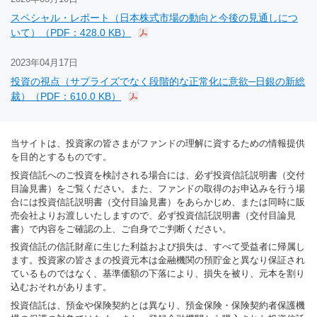
スペシャル・レポート（日本株式市場の動向と今後の見通しにつ
いて）（PDF：428.0 KB）
2023年04月17日
投資の視点（サプライズでなく段階的な正常化に意欲─日銀の新総
裁）（PDF：610.0 KB）
当サイトは、投資家の皆さまがファンドの理解に資するための情報提供
を目的とするものです。
投資信託へのご投資を検討される場合には、必ず投資信託説明書（交付
目論見書）をご覧ください。また、ファンドの取得のお申込みを行う場
合には投資信託説明書（交付目論見書）をあらかじめ、または同時に販
売会社よりお渡しいたしますので、必ず投資信託説明書（交付目論見
書）で内容をご確認の上、ご自身でご判断ください。
投資信託の信託財産に生じた利益および損失は、すべて受益者に帰属し
ます。投資家の皆さまの投資元本は金融機関の預貯金と異なり保証され
ているものではなく、基準価額の下落により、損失を被り、元本を割り
込むおそれがあります。
投資信託は、預金や保険契約とは異なり、預金保険・保険契約者保護機