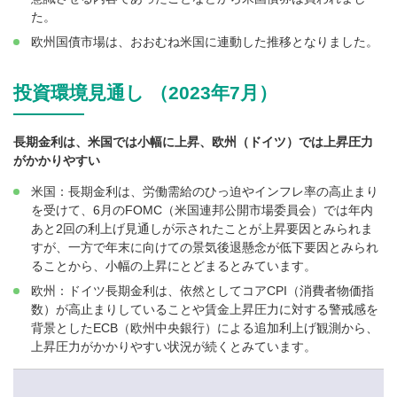
た。
欧州国債市場は、おおむね米国に連動した推移となりました。
投資環境見通し （2023年7月）
長期金利は、米国では小幅に上昇、欧州（ドイツ）では上昇圧力
がかかりやすい
米国：長期金利は、労働需給のひっ迫やインフレ率の高止まり
を受けて、6月のFOMC（米国連邦公開市場委員会）では年内
あと2回の利上げ見通しが示されたことが上昇要因とみられま
すが、一方で年末に向けての景気後退懸念が低下要因とみられ
ることから、小幅の上昇にとどまるとみています。
欧州：ドイツ長期金利は、依然としてコアCPI（消費者物価指
数）が高止まりしていることや賃金上昇圧力に対する警戒感を
背景としたECB（欧州中央銀行）による追加利上げ観測から、
上昇圧力がかかりやすい状況が続くとみています。