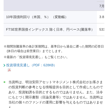
7月1
10年国債利回り（米国、％） （変動幅）
3.82
FTSE世界国債インデックス 除く日本、円ベース(騰落率）
533.
※
期間別騰落率の各計算期間は、基準日から過去に遡った期間の応答日
(休日の場合は前営業日）までとします。
※
最新の「投資環境見通し」もご覧ください。
投資環境見通し（PDF：628KB）
当資料は、明治安田アセットマネジメント株式会社がお客さま
の投資判断の参考となる情報提供を目的として作成したもので
あり、投資勧誘を目的とするものではありません。また、法令
にもとづく開示書類（目論見書等）ではありません。当資料は
当社の個々のファンドの運用に影響を与えるものではありませ
ん。