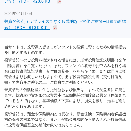
いて）（PDF：428.0 KB）
2023年04月17日
投資の視点（サプライズでなく段階的な正常化に意欲─日銀の新総
裁）（PDF：610.0 KB）
当サイトは、投資家の皆さまがファンドの理解に資するための情報提供
を目的とするものです。
投資信託へのご投資を検討される場合には、必ず投資信託説明書（交付
目論見書）をご覧ください。また、ファンドの取得のお申込みを行う場
合には投資信託説明書（交付目論見書）をあらかじめ、または同時に販
売会社よりお渡しいたしますので、必ず投資信託説明書（交付目論見
書）で内容をご確認の上、ご自身でご判断ください。
投資信託の信託財産に生じた利益および損失は、すべて受益者に帰属し
ます。投資家の皆さまの投資元本は金融機関の預貯金と異なり保証され
ているものではなく、基準価額の下落により、損失を被り、元本を割り
込むおそれがあります。
投資信託は、預金や保険契約とは異なり、預金保険・保険契約者保護機
構の保護の対象ではなく、また、登録金融機関から購入された投資信託
は投資者保護基金の補償対象ではありません。