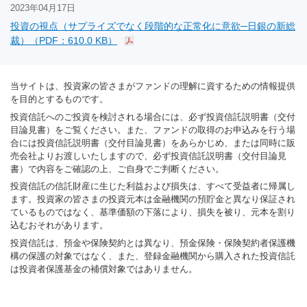
2023年04月17日
投資の視点（サプライズでなく段階的な正常化に意欲─日銀の新総
裁）（PDF：610.0 KB）
当サイトは、投資家の皆さまがファンドの理解に資するための情報提供
を目的とするものです。
投資信託へのご投資を検討される場合には、必ず投資信託説明書（交付
目論見書）をご覧ください。また、ファンドの取得のお申込みを行う場
合には投資信託説明書（交付目論見書）をあらかじめ、または同時に販
売会社よりお渡しいたしますので、必ず投資信託説明書（交付目論見
書）で内容をご確認の上、ご自身でご判断ください。
投資信託の信託財産に生じた利益および損失は、すべて受益者に帰属し
ます。投資家の皆さまの投資元本は金融機関の預貯金と異なり保証され
ているものではなく、基準価額の下落により、損失を被り、元本を割り
込むおそれがあります。
投資信託は、預金や保険契約とは異なり、預金保険・保険契約者保護機
構の保護の対象ではなく、また、登録金融機関から購入された投資信託
は投資者保護基金の補償対象ではありません。