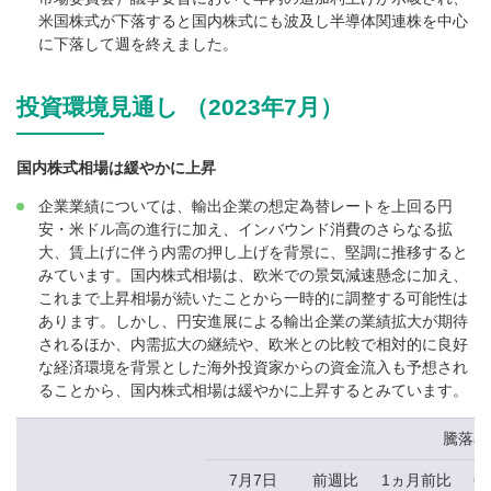
米国株式が下落すると国内株式にも波及し半導体関連株を中心
に下落して週を終えました。
投資環境見通し （2023年7月）
国内株式相場は緩やかに上昇
企業業績については、輸出企業の想定為替レートを上回る円
安・米ドル高の進行に加え、インバウンド消費のさらなる拡
大、賃上げに伴う内需の押し上げを背景に、堅調に推移すると
みています。国内株式相場は、欧米での景気減速懸念に加え、
これまで上昇相場が続いたことから一時的に調整する可能性は
あります。しかし、円安進展による輸出企業の業績拡大が期待
されるほか、内需拡大の継続や、欧米との比較で相対的に良好
な経済環境を背景とした海外投資家からの資金流入も予想され
ることから、国内株式相場は緩やかに上昇するとみています。
騰落率
7月7日
前週比
1ヵ月前比
6