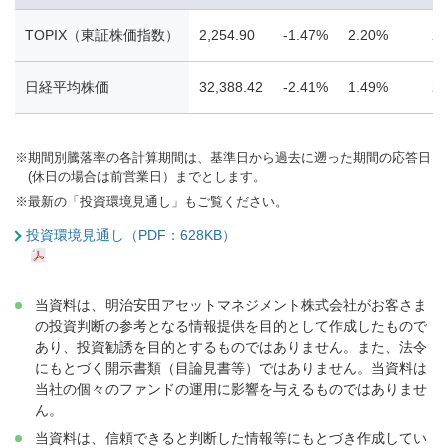
TOPIX（東証株価指数）
2,254.90
-1.47%
2.20%
20
日経平均株価
32,388.42
-2.41%
1.49%
24
※
期間別騰落率の各計算期間は、基準日から過去に遡った期間の応答日
(休日の場合は前営業日）までとします。
※
最新の「投資環境見通し」もご覧ください。
投資環境見通し（PDF：628KB）
当資料は、明治安田アセットマネジメント株式会社がお客さま
の投資判断の参考となる情報提供を目的として作成したもので
あり、投資勧誘を目的とするものではありません。また、法令
にもとづく開示書類（目論見書等）ではありません。当資料は
当社の個々のファンドの運用に影響を与えるものではありませ
ん。
当資料は、信頼できると判断した情報等にもとづき作成してい