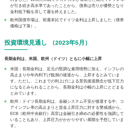
が引き続き高水準であったことから、債券は売りが優勢となり
金利低下幅を戻して週を終えました。
欧州国債市場は、前週末比でドイツ金利は上昇しました（債券
価格は下落）。
投資環境見通し （2023年5月）
長期金利は、米国、欧州（ドイツ）ともに小幅に上昇
米国：長期金利は、足元の堅調な雇用情勢に加え、インフレの
高止まりや年内利下げ観測の後退から、上昇するとみていま
す。ただし、これまでの利上げによる景気後退懸念が低下圧力
になるとみられることから、長期金利は小幅の上昇にとどまる
とみています。
欧州：ドイツ長期金利は、金融システム不安が後退する中、コ
アインフレ率の高止まりと賃金上昇圧力に対する警戒感から、
ECB（欧州中央銀行）高官は金融引き締めの必要性を強調して
いることもあり、上昇圧力がかかりやすい展開を予想していま
す。