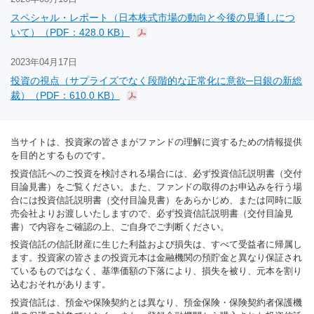
スペシャル・レポート（日本株式市場の動向と今後の見通しにつ
いて）（PDF：428.0 KB）
2023年04月17日
投資の視点（サプライズでなく段階的な正常化に意欲─日銀の新総
裁）（PDF：610.0 KB）
当サイトは、投資家の皆さまがファンドの理解に資するための情報提供
を目的とするものです。
投資信託へのご投資を検討される場合には、必ず投資信託説明書（交付
目論見書）をご覧ください。また、ファンドの取得のお申込みを行う場
合には投資信託説明書（交付目論見書）をあらかじめ、または同時に販
売会社よりお渡しいたしますので、必ず投資信託説明書（交付目論見
書）で内容をご確認の上、ご自身でご判断ください。
投資信託の信託財産に生じた利益および損失は、すべて受益者に帰属し
ます。投資家の皆さまの投資元本は金融機関の預貯金と異なり保証され
ているものではなく、基準価額の下落により、損失を被り、元本を割り
込むおそれがあります。
投資信託は、預金や保険契約とは異なり、預金保険・保険契約者保護機