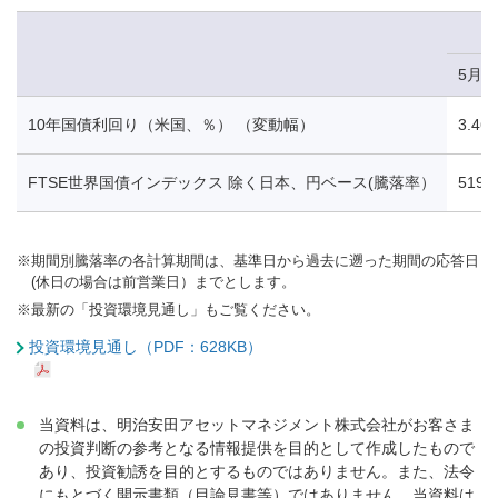
5月1
10年国債利回り（米国、％） （変動幅）
3.46
FTSE世界国債インデックス 除く日本、円ベース(騰落率）
519.
※
期間別騰落率の各計算期間は、基準日から過去に遡った期間の応答日
(休日の場合は前営業日）までとします。
※
最新の「投資環境見通し」もご覧ください。
投資環境見通し（PDF：628KB）
当資料は、明治安田アセットマネジメント株式会社がお客さま
の投資判断の参考となる情報提供を目的として作成したもので
あり、投資勧誘を目的とするものではありません。また、法令
にもとづく開示書類（目論見書等）ではありません。当資料は