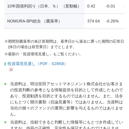
10年国債利回り（日本、％） （変動幅）
0.42
-0.01
0.
NOMURA-BPI総合 （騰落率）
374.64
-0.26%
-0
※
期間別騰落率の各計算期間は、基準日から過去に遡った期間の応答日
(休日の場合は前営業日）までとします。
※
最新の「投資環境見通し」もご覧ください。
投資環境見通し（PDF：628KB）
当資料は、明治安田アセットマネジメント株式会社がお客さま
の投資判断の参考となる情報提供を目的として作成したもので
あり、投資勧誘を目的とするものではありません。また、法令
にもとづく開示書類（目論見書等）ではありません。当資料は
当社の個々のファンドの運用に影響を与えるものではありませ
ん。
当資料は、信頼できると判断した情報等にもとづき作成してい
ますが、内容の正確性、完全性を保証するものではありませ