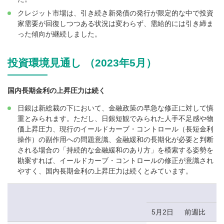
クレジット市場は、引き続き新発債の発行が限定的な中で投資
家需要が回復しつつある状況は変わらず、需給的には引き締ま
った傾向が継続しました。
投資環境見通し （2023年5月）
国内長期金利の上昇圧力は続く
日銀は新総裁の下において、金融政策の早急な修正に対して慎
重とみられます。ただし、日銀短観でみられた人手不足感や物
価上昇圧力、現行のイールドカーブ・コントロール（長短金利
操作）の副作用への問題意識、金融緩和の長期化が必要と判断
される場合の「持続的な金融緩和のあり方」を模索する姿勢を
勘案すれば、イールドカーブ・コントロールの修正が意識され
やすく、国内長期金利の上昇圧力は続くとみています。
5月2日
前週比
1