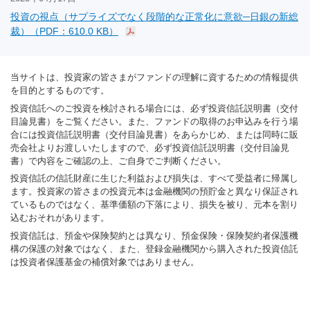
投資の視点（サプライズでなく段階的な正常化に意欲─日銀の新総
裁）（PDF：610.0 KB）
当サイトは、投資家の皆さまがファンドの理解に資するための情報提供
を目的とするものです。
投資信託へのご投資を検討される場合には、必ず投資信託説明書（交付
目論見書）をご覧ください。また、ファンドの取得のお申込みを行う場
合には投資信託説明書（交付目論見書）をあらかじめ、または同時に販
売会社よりお渡しいたしますので、必ず投資信託説明書（交付目論見
書）で内容をご確認の上、ご自身でご判断ください。
投資信託の信託財産に生じた利益および損失は、すべて受益者に帰属し
ます。投資家の皆さまの投資元本は金融機関の預貯金と異なり保証され
ているものではなく、基準価額の下落により、損失を被り、元本を割り
込むおそれがあります。
投資信託は、預金や保険契約とは異なり、預金保険・保険契約者保護機
構の保護の対象ではなく、また、登録金融機関から購入された投資信託
は投資者保護基金の補償対象ではありません。