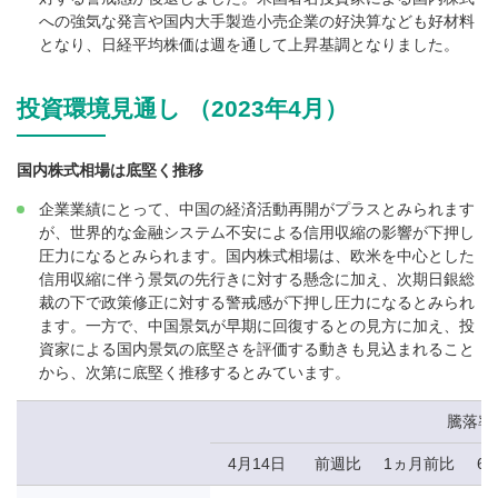
への強気な発言や国内大手製造小売企業の好決算なども好材料
となり、日経平均株価は週を通して上昇基調となりました。
投資環境見通し （2023年4月）
国内株式相場は底堅く推移
企業業績にとって、中国の経済活動再開がプラスとみられます
が、世界的な金融システム不安による信用収縮の影響が下押し
圧力になるとみられます。国内株式相場は、欧米を中心とした
信用収縮に伴う景気の先行きに対する懸念に加え、次期日銀総
裁の下で政策修正に対する警戒感が下押し圧力になるとみられ
ます。一方で、中国景気が早期に回復するとの見方に加え、投
資家による国内景気の底堅さを評価する動きも見込まれること
から、次第に底堅く推移するとみています。
騰落率
4月14日
前週比
1ヵ月前比
6