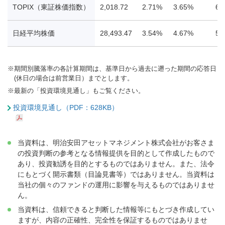
TOPIX（東証株価指数）
2,018.72
2.71%
3.65%
6.
日経平均株価
28,493.47
3.54%
4.67%
5.
※
期間別騰落率の各計算期間は、基準日から過去に遡った期間の応答日
(休日の場合は前営業日）までとします。
※
最新の「投資環境見通し」もご覧ください。
投資環境見通し（PDF：628KB）
当資料は、明治安田アセットマネジメント株式会社がお客さま
の投資判断の参考となる情報提供を目的として作成したもので
あり、投資勧誘を目的とするものではありません。また、法令
にもとづく開示書類（目論見書等）ではありません。当資料は
当社の個々のファンドの運用に影響を与えるものではありませ
ん。
当資料は、信頼できると判断した情報等にもとづき作成してい
ますが、内容の正確性、完全性を保証するものではありませ