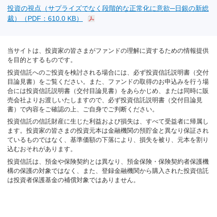
投資の視点（サプライズでなく段階的な正常化に意欲─日銀の新総
裁）（PDF：610.0 KB）
当サイトは、投資家の皆さまがファンドの理解に資するための情報提供
を目的とするものです。
投資信託へのご投資を検討される場合には、必ず投資信託説明書（交付
目論見書）をご覧ください。また、ファンドの取得のお申込みを行う場
合には投資信託説明書（交付目論見書）をあらかじめ、または同時に販
売会社よりお渡しいたしますので、必ず投資信託説明書（交付目論見
書）で内容をご確認の上、ご自身でご判断ください。
投資信託の信託財産に生じた利益および損失は、すべて受益者に帰属し
ます。投資家の皆さまの投資元本は金融機関の預貯金と異なり保証され
ているものではなく、基準価額の下落により、損失を被り、元本を割り
込むおそれがあります。
投資信託は、預金や保険契約とは異なり、預金保険・保険契約者保護機
構の保護の対象ではなく、また、登録金融機関から購入された投資信託
は投資者保護基金の補償対象ではありません。