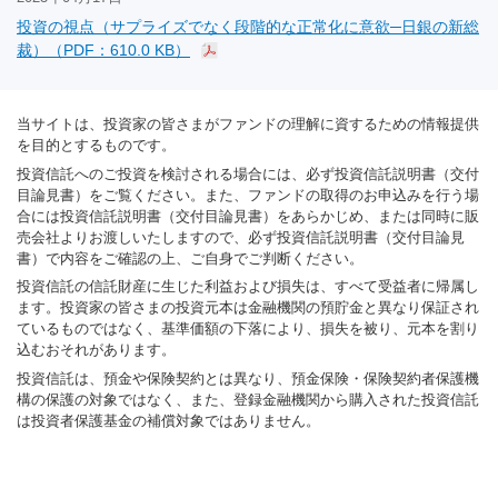
投資の視点（サプライズでなく段階的な正常化に意欲─日銀の新総
裁）（PDF：610.0 KB）
当サイトは、投資家の皆さまがファンドの理解に資するための情報提供
を目的とするものです。
投資信託へのご投資を検討される場合には、必ず投資信託説明書（交付
目論見書）をご覧ください。また、ファンドの取得のお申込みを行う場
合には投資信託説明書（交付目論見書）をあらかじめ、または同時に販
売会社よりお渡しいたしますので、必ず投資信託説明書（交付目論見
書）で内容をご確認の上、ご自身でご判断ください。
投資信託の信託財産に生じた利益および損失は、すべて受益者に帰属し
ます。投資家の皆さまの投資元本は金融機関の預貯金と異なり保証され
ているものではなく、基準価額の下落により、損失を被り、元本を割り
込むおそれがあります。
投資信託は、預金や保険契約とは異なり、預金保険・保険契約者保護機
構の保護の対象ではなく、また、登録金融機関から購入された投資信託
は投資者保護基金の補償対象ではありません。