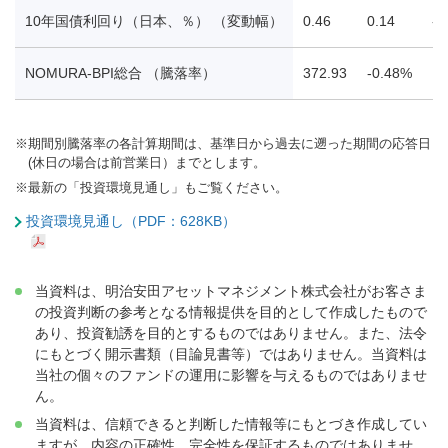
10年国債利回り（日本、％） （変動幅）
0.46
0.14
-0
NOMURA-BPI総合 （騰落率）
372.93
-0.48%
1.
※
期間別騰落率の各計算期間は、基準日から過去に遡った期間の応答日
(休日の場合は前営業日）までとします。
※
最新の「投資環境見通し」もご覧ください。
投資環境見通し（PDF：628KB）
当資料は、明治安田アセットマネジメント株式会社がお客さま
の投資判断の参考となる情報提供を目的として作成したもので
あり、投資勧誘を目的とするものではありません。また、法令
にもとづく開示書類（目論見書等）ではありません。当資料は
当社の個々のファンドの運用に影響を与えるものではありませ
ん。
当資料は、信頼できると判断した情報等にもとづき作成してい
ますが、内容の正確性、完全性を保証するものではありませ