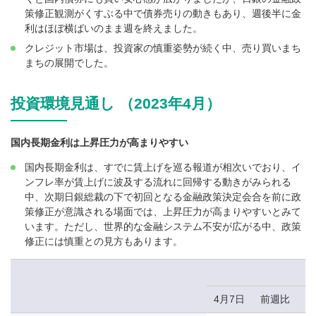
策修正観測がくすぶる中で債券売りの動きもあり、週後半に金
利はほぼ横ばいのまま週を終えました。
クレジット市場は、投資家の慎重姿勢が続く中、売り買いまち
まちの展開でした。
投資環境見通し （2023年4月）
国内長期金利は上昇圧力が高まりやすい
国内長期金利は、すでに賃上げを巡る報道が相次いでおり、イ
ンフレ率が賃上げに波及する流れに回帰する動きがみられる
中、次期日銀総裁の下で初回となる金融政策決定会合を前に政
策修正が意識される場面では、上昇圧力が高まりやすいとみて
います。ただし、世界的な金融システム不安が広がる中、政策
修正には慎重との見方もあります。
4月7日
前週比
1