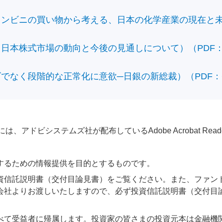
ビニの買い物から考える、日本の化学産業の現在と未来）（
本株式市場の動向と今後の見通しについて）（PDF：428
なく段階的な正常化に意欲─日銀の新総裁）（PDF：610
アドビシステムズ社が配布しているAdobe Acrobat Reader®が
するための情報提供を目的とするものです。
資信託説明書（交付目論見書）をご覧ください。また、ファン
会社よりお渡しいたしますので、必ず投資信託説明書（交付目
べて受益者に帰属します。投資家の皆さまの投資元本は金融機