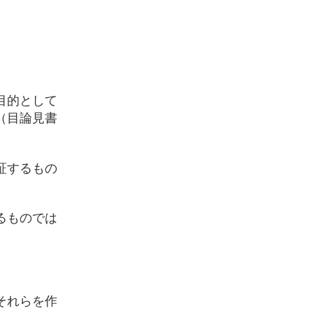
目的として
（目論見書
証するもの
るものでは
それらを作