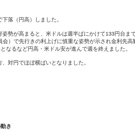
で下落（円高）しました。
姿勢が高まると、米ドルは週半ばにかけて133円台ま
委員会）で先行きの利上げに慎重な姿勢が示され金利先高
準となるなど円高・米ドル安が進んで週を終えました。
方、対円でほぼ横ばいとなりました。
）
の動き