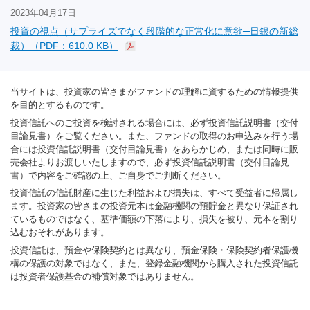
2023年04月17日
投資の視点（サプライズでなく段階的な正常化に意欲─日銀の新総
裁）（PDF：610.0 KB）
当サイトは、投資家の皆さまがファンドの理解に資するための情報提供
を目的とするものです。
投資信託へのご投資を検討される場合には、必ず投資信託説明書（交付
目論見書）をご覧ください。また、ファンドの取得のお申込みを行う場
合には投資信託説明書（交付目論見書）をあらかじめ、または同時に販
売会社よりお渡しいたしますので、必ず投資信託説明書（交付目論見
書）で内容をご確認の上、ご自身でご判断ください。
投資信託の信託財産に生じた利益および損失は、すべて受益者に帰属し
ます。投資家の皆さまの投資元本は金融機関の預貯金と異なり保証され
ているものではなく、基準価額の下落により、損失を被り、元本を割り
込むおそれがあります。
投資信託は、預金や保険契約とは異なり、預金保険・保険契約者保護機
構の保護の対象ではなく、また、登録金融機関から購入された投資信託
は投資者保護基金の補償対象ではありません。