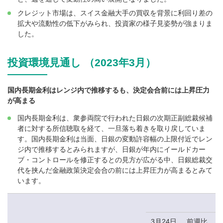
クレジット市場は、スイス金融大手の買収を背景に利回り差の
拡大や流動性の低下がみられ、投資家の様子見姿勢が強まりま
した。
投資環境見通し （2023年3月）
国内長期金利はレンジ内で推移するも、決定会合前には上昇圧力
が高まる
国内長期金利は、衆参両院で行われた日銀の次期正副総裁候補
者に対する所信聴取を経て、一旦落ち着きを取り戻していま
す。国内長期金利は当面、日銀の変動許容幅の上限付近でレン
ジ内で推移するとみられますが、日銀が年内にイールドカー
ブ・コントロールを修正するとの見方が広がる中、日銀総裁交
代を挟んだ金融政策決定会合の前には上昇圧力が高まるとみて
います。
3月24日
前週比