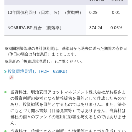
10年国債利回り（日本、％） （変動幅）
0.29
-0.01
-
NOMURA-BPI総合 （騰落率）
374.24
0.06%
1
※
期間別騰落率の各計算期間は、基準日から過去に遡った期間の応答日
(休日の場合は前営業日）までとします。
※
最新の「投資環境見通し」もご覧ください。
投資環境見通し（PDF：628KB）
当資料は、明治安田アセットマネジメント株式会社がお客さま
の投資判断の参考となる情報提供を目的として作成したもので
あり、投資勧誘を目的とするものではありません。また、法令
にもとづく開示書類（目論見書等）ではありません。当資料は
当社の個々のファンドの運用に影響を与えるものではありませ
ん。
当資料は、信頼できると判断した情報等にもとづき作成してい