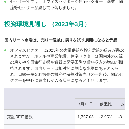
セクター別では、オフィスセクターや住宅セクター、商業・物
流等セクターが総じて下落しました。
投資環境見通し （2023年3月）
国内リート市場は、売り一巡後に戻りを試す展開になると予想
オフィスセクターは2023年の大量供給を控え需給の緩みが懸念
されますが、ホテルや商業施設、住宅セクターは国内外の人流
の戻りや全国旅行支援を背景に需要回復や賃料収入の増加が期
待されます。国内リートは相対的に割安な水準にあるとみら
れ、日銀長短金利操作の撤廃や決算対策売りの一巡後、物流セ
クターを中心に買戻しが入る展開になると予想します。
3月17日
前週比
1ヵ
東証REIT指数
1,767.63
-2.95%
-3.17