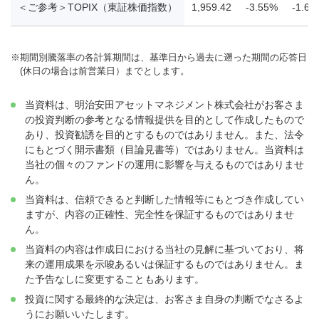
＜ご参考＞TOPIX（東証株価指数）
1,959.42
-3.55%
-1.63
※
期間別騰落率の各計算期間は、基準日から過去に遡った期間の応答日
(休日の場合は前営業日）までとします。
当資料は、明治安田アセットマネジメント株式会社がお客さま
の投資判断の参考となる情報提供を目的として作成したもので
あり、投資勧誘を目的とするものではありません。また、法令
にもとづく開示書類（目論見書等）ではありません。当資料は
当社の個々のファンドの運用に影響を与えるものではありませ
ん。
当資料は、信頼できると判断した情報等にもとづき作成してい
ますが、内容の正確性、完全性を保証するものではありませ
ん。
当資料の内容は作成日における当社の見解に基づいており、将
来の運用成果を示唆あるいは保証するものではありません。ま
た予告なしに変更することもあります。
投資に関する最終的な決定は、お客さま自身の判断でなさるよ
うにお願いいたします。