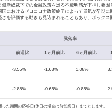
日銀新総裁下での金融政策を巡る不透明感が下押し要因
同国におけるゼロコロナ政策終了によって景気が早期に
堅さを評価する動きも見込まれることもあり、ボックス
騰落率
前週比
1ヵ月前比
6ヵ月前比
-3.55%
-1.63%
1.08%
3
-2.88%
-0.65%
-0.85%
2
遡った期間の応答日(休日の場合は前営業日）までとします。