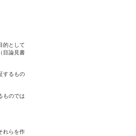
目的として
（目論見書
証するもの
るものでは
それらを作