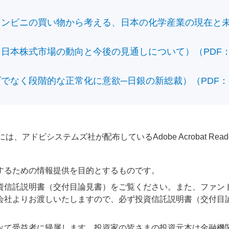
ビニの買い物から考える、日本の化学産業の現在と未来）（
本株式市場の動向と今後の見通しについて）（PDF：428
なく段階的な正常化に意欲─日銀の新総裁）（PDF：610
アドビシステムズ社が配布しているAdobe Acrobat Reader®が
するための情報提供を目的とするものです。
資信託説明書（交付目論見書）をご覧ください。また、ファン
会社よりお渡しいたしますので、必ず投資信託説明書（交付目
べて受益者に帰属します。投資家の皆さまの投資元本は金融機