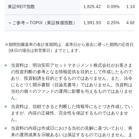
東証REIT指数
1,825.42
0.09%
1.14%
＜ご参考＞TOPIX（東証株価指数）
1,991.93
0.25%
4.68%
※
期間別騰落率の各計算期間は、基準日から過去に遡った期間の応答日
(休日の場合は前営業日）までとします。
当資料は、明治安田アセットマネジメント株式会社がお客さま
の投資判断の参考となる情報提供を目的として作成したもので
あり、投資勧誘を目的とするものではありません。また、法令
にもとづく開示書類（目論見書等）ではありません。当資料は
当社の個々のファンドの運用に影響を与えるものではありませ
ん。
当資料は、信頼できると判断した情報等にもとづき作成してい
ますが、内容の正確性、完全性を保証するものではありませ
ん。
当資料の内容は作成日における当社の見解に基づいており、将
来の運用成果を示唆あるいは保証するものではありません。ま