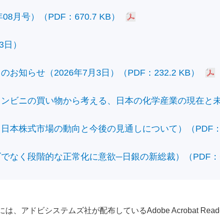
8月号）（PDF：670.7 KB）
3日）
知らせ（2026年7月3日）（PDF：232.2 KB）
ビニの買い物から考える、日本の化学産業の現在と未来）（
本株式市場の動向と今後の見通しについて）（PDF：428
なく段階的な正常化に意欲─日銀の新総裁）（PDF：610
アドビシステムズ社が配布しているAdobe Acrobat Reader®が