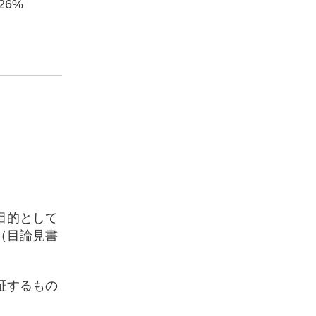
.26%
目的として
（目論見書
証するもの