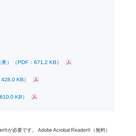
PDF：671.2 KB）
.0 KB）
.0 KB）
必要です。 Adobe Acrobat Reader®（無料）