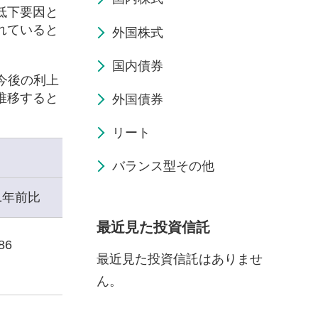
低下要因と
れていると
外国株式
国内債券
今後の利上
推移すると
外国債券
リート
バランス型その他
1年前比
最近見た投資信託
86
最近見た投資信託はありませ
ん。