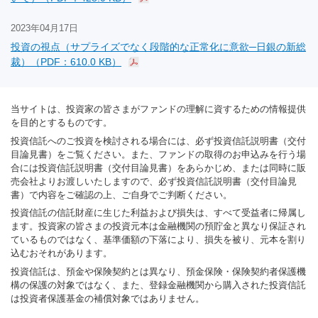
2023年04月17日
投資の視点（サプライズでなく段階的な正常化に意欲─日銀の新総
裁）（PDF：610.0 KB）
当サイトは、投資家の皆さまがファンドの理解に資するための情報提供
を目的とするものです。
投資信託へのご投資を検討される場合には、必ず投資信託説明書（交付
目論見書）をご覧ください。また、ファンドの取得のお申込みを行う場
合には投資信託説明書（交付目論見書）をあらかじめ、または同時に販
売会社よりお渡しいたしますので、必ず投資信託説明書（交付目論見
書）で内容をご確認の上、ご自身でご判断ください。
投資信託の信託財産に生じた利益および損失は、すべて受益者に帰属し
ます。投資家の皆さまの投資元本は金融機関の預貯金と異なり保証され
ているものではなく、基準価額の下落により、損失を被り、元本を割り
込むおそれがあります。
投資信託は、預金や保険契約とは異なり、預金保険・保険契約者保護機
構の保護の対象ではなく、また、登録金融機関から購入された投資信託
は投資者保護基金の補償対象ではありません。