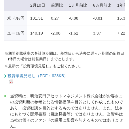
2月10日
前週比
1ヵ月前比
6ヵ月前比
1年前
米ドル/円
131.31
0.27
-0.88
-0.81
15.36
ユーロ/円
140.19
-2.08
-1.62
3.37
7.22
※
期間別騰落率の各計算期間は、基準日から過去に遡った期間の応答日
(休日の場合は前営業日）までとします。
※
最新の「投資環境見通し」もご覧ください。
投資環境見通し（PDF：628KB）
当資料は、明治安田アセットマネジメント株式会社がお客さま
の投資判断の参考となる情報提供を目的として作成したもので
あり、投資勧誘を目的とするものではありません。また、法令
にもとづく開示書類（目論見書等）ではありません。当資料は
当社の個々のファンドの運用に影響を与えるものではありませ
ん。