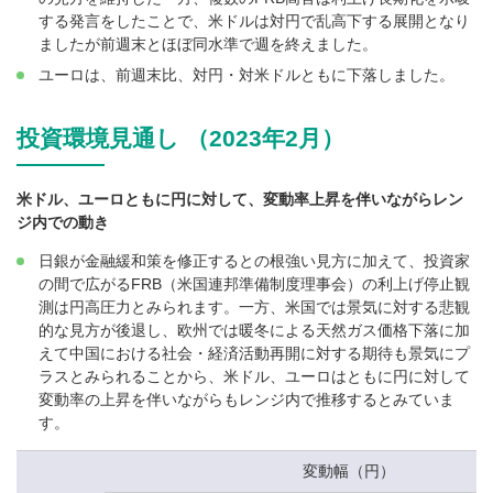
する発言をしたことで、米ドルは対円で乱高下する展開となり
ましたが前週末とほぼ同水準で週を終えました。
ユーロは、前週末比、対円・対米ドルともに下落しました。
投資環境見通し （2023年2月）
米ドル、ユーロともに円に対して、変動率上昇を伴いながらレン
ジ内での動き
日銀が金融緩和策を修正するとの根強い見方に加えて、投資家
の間で広がるFRB（米国連邦準備制度理事会）の利上げ停止観
測は円高圧力とみられます。一方、米国では景気に対する悲観
的な見方が後退し、欧州では暖冬による天然ガス価格下落に加
えて中国における社会・経済活動再開に対する期待も景気にプ
ラスとみられることから、米ドル、ユーロはともに円に対して
変動率の上昇を伴いながらもレンジ内で推移するとみていま
す。
変動幅（円）