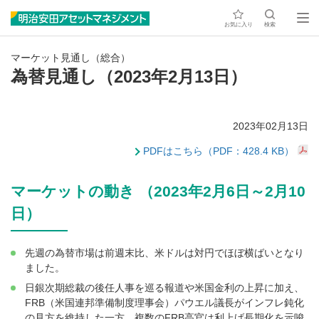
お気に入り
検索
マーケット見通し（総合）
為替見通し（2023年2月13日）
2023年02月13日
PDFはこちら（PDF：428.4 KB）
マーケットの動き （2023年2月6日～2月10
日）
先週の為替市場は前週末比、米ドルは対円でほぼ横ばいとなり
ました。
日銀次期総裁の後任人事を巡る報道や米国金利の上昇に加え、
FRB（米国連邦準備制度理事会）パウエル議長がインフレ鈍化
の見方を維持した一方、複数のFRB高官は利上げ長期化を示唆