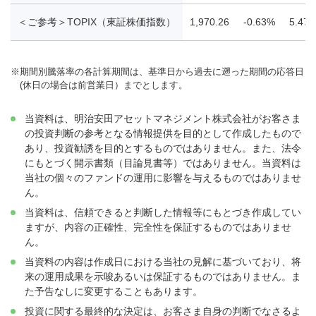
＜ご参考＞TOPIX（東証株価指数）
1,970.26
-0.63%
5.47
※
期間別騰落率の各計算期間は、基準日から過去に遡った期間の応答日
(休日の場合は前営業日）までとします。
当資料は、明治安田アセットマネジメント株式会社がお客さま
の投資判断の参考となる情報提供を目的として作成したもので
あり、投資勧誘を目的とするものではありません。また、法令
にもとづく開示書類（目論見書等）ではありません。当資料は
当社の個々のファンドの運用に影響を与えるものではありませ
ん。
当資料は、信頼できると判断した情報等にもとづき作成してい
ますが、内容の正確性、完全性を保証するものではありませ
ん。
当資料の内容は作成日における当社の見解に基づいており、将
来の運用成果を示唆あるいは保証するものではありません。ま
た予告なしに変更することもあります。
投資に関する最終的な決定は、お客さま自身の判断でなさるよ