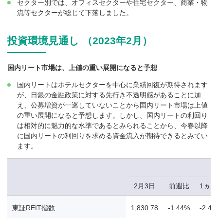
セクター別では、オフィスセクターや住宅セクター、商業・物
流等セクターが総じて下落しました。
投資環境見通し （2023年2月）
国内リート市場は、上値の重い展開になると予想
国内リートはホテルセクターを中心に業績回復が期待されます
が、日銀の金融政策に対する先行き不透明感があることに加
え、公募増資が一巡していないことから国内リート市場は上値
の重い展開になると予想します。しかし、国内リートの利回り
は相対的に魅力的な水準であるとみられることから、今春以降
に国内リートの利回りを求める資金流入が期待できるとみてい
ます。
2月3日
前週比
1ヵ
東証REIT指数
1,830.78
-1.44%
-2.41