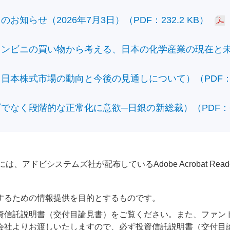
知らせ（2026年7月3日）（PDF：232.2 KB）
ビニの買い物から考える、日本の化学産業の現在と未来）（
本株式市場の動向と今後の見通しについて）（PDF：428
なく段階的な正常化に意欲─日銀の新総裁）（PDF：610
アドビシステムズ社が配布しているAdobe Acrobat Reader®が
するための情報提供を目的とするものです。
資信託説明書（交付目論見書）をご覧ください。また、ファン
会社よりお渡しいたしますので、必ず投資信託説明書（交付目