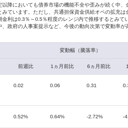
定以降においても債券市場の機能不全や歪みが続く中、
とみています。ただし、共通担保資金供給オペの拡充は
金利は0.3％～0.5％程度のレンジ内で推移するとみて
中、政府の人事案提示など、今後の動向次第で変動率が
変動幅（騰落率）
前週比
1ヵ月前比
6ヵ月前比
0.02
0.06
0.31
0.
0.52%
0.64%
-2.72%
-