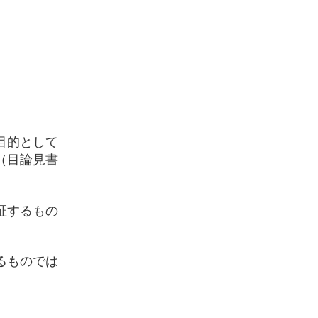
目的として
（目論見書
証するもの
るものでは