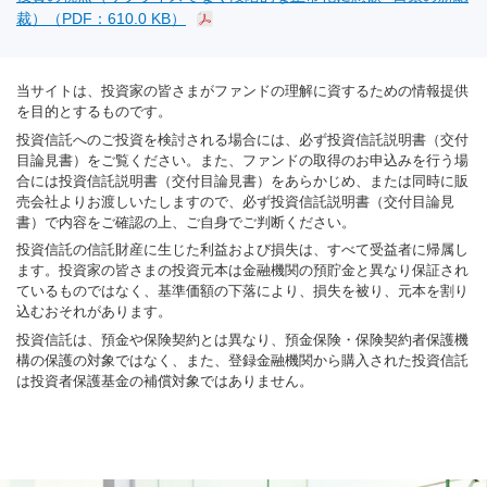
裁）（PDF：610.0 KB）
当サイトは、投資家の皆さまがファンドの理解に資するための情報提供
を目的とするものです。
投資信託へのご投資を検討される場合には、必ず投資信託説明書（交付
目論見書）をご覧ください。また、ファンドの取得のお申込みを行う場
合には投資信託説明書（交付目論見書）をあらかじめ、または同時に販
売会社よりお渡しいたしますので、必ず投資信託説明書（交付目論見
書）で内容をご確認の上、ご自身でご判断ください。
投資信託の信託財産に生じた利益および損失は、すべて受益者に帰属し
ます。投資家の皆さまの投資元本は金融機関の預貯金と異なり保証され
ているものではなく、基準価額の下落により、損失を被り、元本を割り
込むおそれがあります。
投資信託は、預金や保険契約とは異なり、預金保険・保険契約者保護機
構の保護の対象ではなく、また、登録金融機関から購入された投資信託
は投資者保護基金の補償対象ではありません。