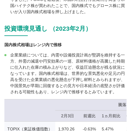
国ハイテク株が買われたことで、国内株式でもグロース株に買
いが入り国内株式相場を押し上げました。
投資環境見通し （2023年2月）
国内株式相場はレンジ内で推移
企業業績については、内需や設備投資計画が堅調を維持する一
方、外需の減退や円安効果の一巡、原材料価格が高騰した時期
に仕入れた在庫の積み上がりなど、収益圧迫懸念が残る状況に
なっています。国内株式相場は、世界的な景気悪化や足元の円
高を受けた企業業績の悪化懸念が下押し材料とみられますが、
中国景気が早期に回復するとの見方や日本経済の底堅さが評価
される可能性もあり、レンジ内で推移するとみています。
騰落率
2月3日
前週比
1ヵ月前比
6
TOPIX（東証株価指数）
1,970.26
-0.63%
5.47%
2.