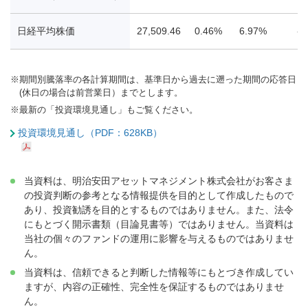
日経平均株価
27,509.46
0.46%
6.97%
-0
※
期間別騰落率の各計算期間は、基準日から過去に遡った期間の応答日
(休日の場合は前営業日）までとします。
※
最新の「投資環境見通し」もご覧ください。
投資環境見通し（PDF：628KB）
当資料は、明治安田アセットマネジメント株式会社がお客さま
の投資判断の参考となる情報提供を目的として作成したもので
あり、投資勧誘を目的とするものではありません。また、法令
にもとづく開示書類（目論見書等）ではありません。当資料は
当社の個々のファンドの運用に影響を与えるものではありませ
ん。
当資料は、信頼できると判断した情報等にもとづき作成してい
ますが、内容の正確性、完全性を保証するものではありませ
ん。