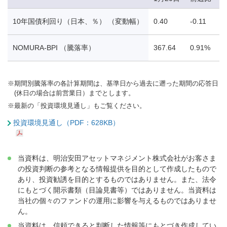
10年国債利回り（日本、％） （変動幅）
0.40
-0.11
-
NOMURA-BPI （騰落率）
367.64
0.91%
-
※
期間別騰落率の各計算期間は、基準日から過去に遡った期間の応答日
(休日の場合は前営業日）までとします。
※
最新の「投資環境見通し」もご覧ください。
投資環境見通し（PDF：628KB）
当資料は、明治安田アセットマネジメント株式会社がお客さま
の投資判断の参考となる情報提供を目的として作成したもので
あり、投資勧誘を目的とするものではありません。また、法令
にもとづく開示書類（目論見書等）ではありません。当資料は
当社の個々のファンドの運用に影響を与えるものではありませ
ん。
当資料は、信頼できると判断した情報等にもとづき作成してい