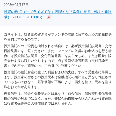
2023年04月17日
投資の視点（サプライズでなく段階的な正常化に意欲─日銀の新総
裁）（PDF：610.0 KB）
当サイトは、投資家の皆さまがファンドの理解に資するための情報提供
を目的とするものです。
投資信託へのご投資を検討される場合には、必ず投資信託説明書（交付
目論見書）をご覧ください。また、ファンドの取得のお申込みを行う場
合には投資信託説明書（交付目論見書）をあらかじめ、または同時に販
売会社よりお渡しいたしますので、必ず投資信託説明書（交付目論見
書）で内容をご確認の上、ご自身でご判断ください。
投資信託の信託財産に生じた利益および損失は、すべて受益者に帰属し
ます。投資家の皆さまの投資元本は金融機関の預貯金と異なり保証され
ているものではなく、基準価額の下落により、損失を被り、元本を割り
込むおそれがあります。
投資信託は、預金や保険契約とは異なり、預金保険・保険契約者保護機
構の保護の対象ではなく、また、登録金融機関から購入された投資信託
は投資者保護基金の補償対象ではありません。