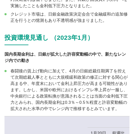
実施したことも金利低下圧力となりました。
クレジット市場は、日銀金融政策決定会合で金融緩和の追加修
正を行うとの憶測もあり不透明感が強まりました。
投資環境見通し （2023年1月）
国内長期金利は、日銀が拡大した許容変動幅の中で、新たなレン
ジ内での動き
春闘後の賃上げ動向に加えて、4月の日銀総裁任期満了を控え
て次期総裁人事とともに大規模緩和政策の修正に対する関心が
高まる中、年度末において金利上昇圧力が高まる可能性があり
ます。しかし、米国や欧州におけるインフレ率上昇が一服し、
中央銀行による政策転換が意識されることは当面の金利低下圧
力とみられ、国内長期金利は0.3％～0.5％程度と許容変動幅の
拡大された水準の中でレンジ内で推移するとみています。
1月20日
前週比