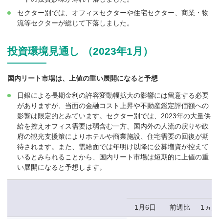
セクター別では、オフィスセクターや住宅セクター、商業・物
流等セクターが総じて下落しました。
投資環境見通し （2023年1月）
国内リート市場は、上値の重い展開になると予想
日銀による長期金利の許容変動幅拡大の影響には留意する必要
がありますが、当面の金融コスト上昇や不動産鑑定評価額への
影響は限定的とみています。セクター別では、2023年の大量供
給を控えオフィス需要は弱含む一方、国内外の人流の戻りや政
府の観光支援策によりホテルや商業施設、住宅需要の回復が期
待されます。また、需給面では年明け以降に公募増資が控えて
いるとみられることから、国内リート市場は短期的に上値の重
い展開になると予想します。
1月6日
前週比
1ヵ