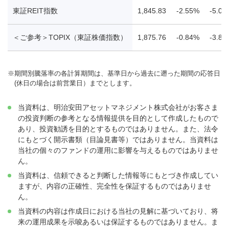
東証REIT指数
1,845.83
-2.55%
-5.08
＜ご参考＞TOPIX（東証株価指数）
1,875.76
-0.84%
-3.82
※
期間別騰落率の各計算期間は、基準日から過去に遡った期間の応答日
(休日の場合は前営業日）までとします。
当資料は、明治安田アセットマネジメント株式会社がお客さま
の投資判断の参考となる情報提供を目的として作成したもので
あり、投資勧誘を目的とするものではありません。また、法令
にもとづく開示書類（目論見書等）ではありません。当資料は
当社の個々のファンドの運用に影響を与えるものではありませ
ん。
当資料は、信頼できると判断した情報等にもとづき作成してい
ますが、内容の正確性、完全性を保証するものではありませ
ん。
当資料の内容は作成日における当社の見解に基づいており、将
来の運用成果を示唆あるいは保証するものではありません。ま