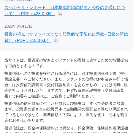
スペシャル・レポート（日本株式市場の動向と今後の見通しにつ
いて）（PDF：428.0 KB）
2023年04月17日
投資の視点（サプライズでなく段階的な正常化に意欲─日銀の新総
裁）（PDF：610.0 KB）
当サイトは、投資家の皆さまがファンドの理解に資するための情報提供
を目的とするものです。
投資信託へのご投資を検討される場合には、必ず投資信託説明書（交付
目論見書）をご覧ください。また、ファンドの取得のお申込みを行う場
合には投資信託説明書（交付目論見書）をあらかじめ、または同時に販
売会社よりお渡しいたしますので、必ず投資信託説明書（交付目論見
書）で内容をご確認の上、ご自身でご判断ください。
投資信託の信託財産に生じた利益および損失は、すべて受益者に帰属し
ます。投資家の皆さまの投資元本は金融機関の預貯金と異なり保証され
ているものではなく、基準価額の下落により、損失を被り、元本を割り
込むおそれがあります。
投資信託は、預金や保険契約とは異なり、預金保険・保険契約者保護機