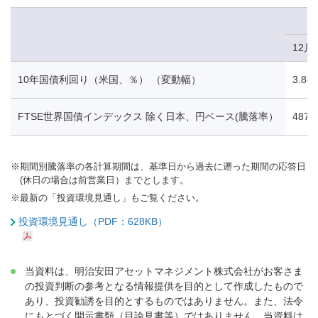
12月
10年国債利回り（米国、％） （変動幅）
3.88
FTSE世界国債インデックス 除く日本、円ベース(騰落率）
487.
※
期間別騰落率の各計算期間は、基準日から過去に遡った期間の応答日
(休日の場合は前営業日）までとします。
※
最新の「投資環境見通し」もご覧ください。
投資環境見通し（PDF：628KB）
当資料は、明治安田アセットマネジメント株式会社がお客さま
の投資判断の参考となる情報提供を目的として作成したもので
あり、投資勧誘を目的とするものではありません。また、法令
にもとづく開示書類（目論見書等）ではありません。当資料は