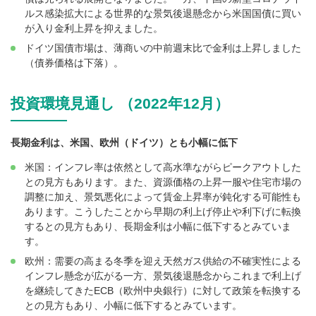
ルス感染拡大による世界的な景気後退懸念から米国国債に買い
が入り金利上昇を抑えました。
ドイツ国債市場は、薄商いの中前週末比で金利は上昇しました
（債券価格は下落）。
投資環境見通し （2022年12月）
長期金利は、米国、欧州（ドイツ）とも小幅に低下
米国：インフレ率は依然として高水準ながらピークアウトした
との見方もあります。また、資源価格の上昇一服や住宅市場の
調整に加え、景気悪化によって賃金上昇率が鈍化する可能性も
あります。こうしたことから早期の利上げ停止や利下げに転換
するとの見方もあり、長期金利は小幅に低下するとみていま
す。
欧州：需要の高まる冬季を迎え天然ガス供給の不確実性による
インフレ懸念が広がる一方、景気後退懸念からこれまで利上げ
を継続してきたECB（欧州中央銀行）に対して政策を転換する
との見方もあり、小幅に低下するとみています。