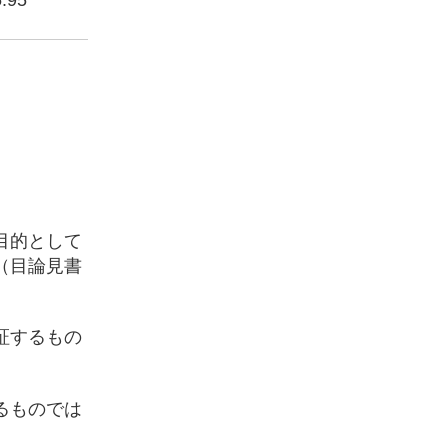
.95
目的として
（目論見書
証するもの
るものでは