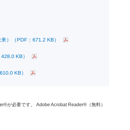
PDF：671.2 KB）
.0 KB）
.0 KB）
必要です。 Adobe Acrobat Reader®（無料）