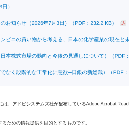
3日）
知らせ（2026年7月3日）（PDF：232.2 KB）
ビニの買い物から考える、日本の化学産業の現在と未来）（
本株式市場の動向と今後の見通しについて）（PDF：428
なく段階的な正常化に意欲─日銀の新総裁）（PDF：610
アドビシステムズ社が配布しているAdobe Acrobat Reader®が
するための情報提供を目的とするものです。