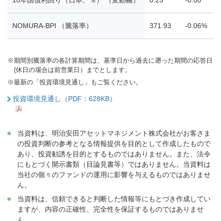
NOMURA-BPI （騰落率）
371.93
-0.06%
-
※
期間別騰落率の各計算期間は、基準日から過去に遡った期間の応答日
(休日の場合は前営業日）までとします。
※
最新の「投資環境見通し」もご覧ください。
投資環境見通し（PDF：628KB）
当資料は、明治安田アセットマネジメント株式会社がお客さま
の投資判断の参考となる情報提供を目的として作成したもので
あり、投資勧誘を目的とするものではありません。また、法令
にもとづく開示書類（目論見書等）ではありません。当資料は
当社の個々のファンドの運用に影響を与えるものではありませ
ん。
当資料は、信頼できると判断した情報等にもとづき作成してい
ますが、内容の正確性、完全性を保証するものではありませ
ん。