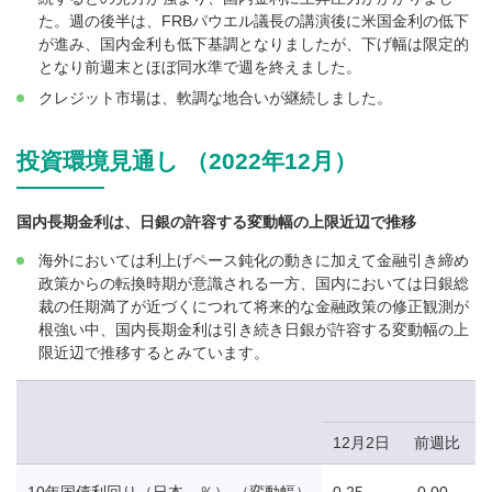
た。週の後半は、FRBパウエル議長の講演後に米国金利の低下
が進み、国内金利も低下基調となりましたが、下げ幅は限定的
となり前週末とほぼ同水準で週を終えました。
クレジット市場は、軟調な地合いが継続しました。
投資環境見通し （2022年12月）
国内長期金利は、日銀の許容する変動幅の上限近辺で推移
海外においては利上げペース鈍化の動きに加えて金融引き締め
政策からの転換時期が意識される一方、国内においては日銀総
裁の任期満了が近づくにつれて将来的な金融政策の修正観測が
根強い中、国内長期金利は引き続き日銀が許容する変動幅の上
限近辺で推移するとみています。
12月2日
前週比
10年国債利回り（日本、％） （変動幅）
0.25
-0.00
-