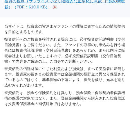
投資の視点（サプライズでなく段階的な正常化に意欲─日銀の新総
裁）（PDF：610.0 KB）
当サイトは、投資家の皆さまがファンドの理解に資するための情報提供
を目的とするものです。
投資信託へのご投資を検討される場合には、必ず投資信託説明書（交付
目論見書）をご覧ください。また、ファンドの取得のお申込みを行う場
合には投資信託説明書（交付目論見書）をあらかじめ、または同時に販
売会社よりお渡しいたしますので、必ず投資信託説明書（交付目論見
書）で内容をご確認の上、ご自身でご判断ください。
投資信託の信託財産に生じた利益および損失は、すべて受益者に帰属し
ます。投資家の皆さまの投資元本は金融機関の預貯金と異なり保証され
ているものではなく、基準価額の下落により、損失を被り、元本を割り
込むおそれがあります。
投資信託は、預金や保険契約とは異なり、預金保険・保険契約者保護機
構の保護の対象ではなく、また、登録金融機関から購入された投資信託
は投資者保護基金の補償対象ではありません。