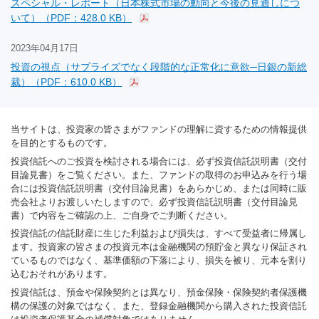
スペシャル・レポート（日本株式市場の動向と今後の見通しにつ
いて）（PDF：428.0 KB）
2023年04月17日
投資の視点（サプライズでなく段階的な正常化に意欲─日銀の新総
裁）（PDF：610.0 KB）
当サイトは、投資家の皆さまがファンドの理解に資するための情報提供
を目的とするものです。
投資信託へのご投資を検討される場合には、必ず投資信託説明書（交付
目論見書）をご覧ください。また、ファンドの取得のお申込みを行う場
合には投資信託説明書（交付目論見書）をあらかじめ、または同時に販
売会社よりお渡しいたしますので、必ず投資信託説明書（交付目論見
書）で内容をご確認の上、ご自身でご判断ください。
投資信託の信託財産に生じた利益および損失は、すべて受益者に帰属し
ます。投資家の皆さまの投資元本は金融機関の預貯金と異なり保証され
ているものではなく、基準価額の下落により、損失を被り、元本を割り
込むおそれがあります。
投資信託は、預金や保険契約とは異なり、預金保険・保険契約者保護機
構の保護の対象ではなく、また、登録金融機関から購入された投資信託