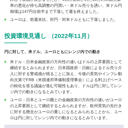
率の悪化が持ち高調整の円買い・米ドル売りを誘い、米ドル円
相場は147円台前半まで下落して週を終えました。
ユーロは、前週末比、対円・対米ドルともに下落しました。
投資環境見通し （2022年11月）
円に対して、米ドル、ユーロともにレンジ内での動き
米ドル：日米金融政策の方向性の違いはドルの上昇要因として
継続するとみられますが、日本国政府・日銀によるドル売り介
入に対する警戒感が残ることに加え、今後の景気やインフレ動
向次第でFRB（米国連邦準備制度理事会）による利上げペース
の鈍化を巡る議論が進む可能性もあり、ドルは円に対してレン
ジ内での動きになるとみています。
ユーロ：日本とユーロ圏との金融政策の方向性の違いがユーロ
の上昇要因として継続するとみられますが、欧州景気の先行き
に対する懸念がユーロの重しになるとみられることから、ユー
ロは円に対してレンジ内での動きになるとみています。