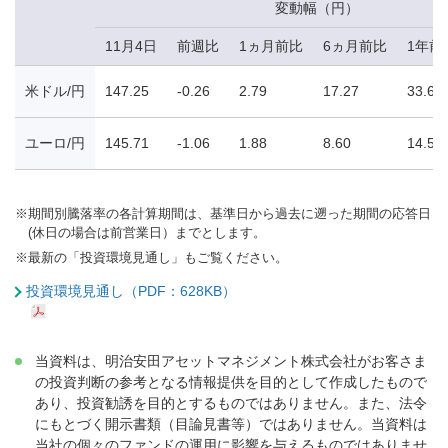
変動幅（円）
11月4日
前週比
1ヵ月前比
6ヵ月前比
1年前
米ドル/円
147.25
-0.26
2.79
17.27
33.61
ユーロ/円
145.71
-1.06
1.88
8.60
14.51
※
期間別騰落率の各計算期間は、基準日から過去に遡った期間の応答日
(休日の場合は前営業日）までとします。
※
最新の「投資環境見通し」もご覧ください。
投資環境見通し（PDF：628KB）
当資料は、明治安田アセットマネジメント株式会社がお客さま
の投資判断の参考となる情報提供を目的として作成したもので
あり、投資勧誘を目的とするものではありません。また、法令
にもとづく開示書類（目論見書等）ではありません。当資料は
当社の個々のファンドの運用に影響を与えるものではありませ