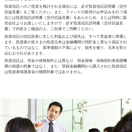
投資信託へのご投資を検討される場合には、必ず投資信託説明書（交付
目論見書）をご覧ください。また、ファンドの取得のお申込みを行う場
合には投資信託説明書（交付目論見書）をあらかじめ、または同時に販
売会社よりお渡しいたしますので、必ず投資信託説明書（交付目論見
書）で内容をご確認の上、ご自身でご判断ください。
投資信託の信託財産に生じた利益および損失は、すべて受益者に帰属し
ます。投資家の皆さまの投資元本は金融機関の預貯金と異なり保証され
ているものではなく、基準価額の下落により、損失を被り、元本を割り
込むおそれがあります。
投資信託は、預金や保険契約とは異なり、預金保険・保険契約者保護機
構の保護の対象ではなく、また、登録金融機関から購入された投資信託
は投資者保護基金の補償対象ではありません。