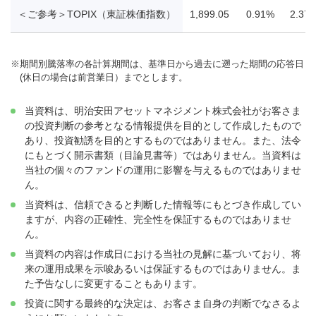
＜ご参考＞TOPIX（東証株価指数）
1,899.05
0.91%
2.37
※
期間別騰落率の各計算期間は、基準日から過去に遡った期間の応答日
(休日の場合は前営業日）までとします。
当資料は、明治安田アセットマネジメント株式会社がお客さま
の投資判断の参考となる情報提供を目的として作成したもので
あり、投資勧誘を目的とするものではありません。また、法令
にもとづく開示書類（目論見書等）ではありません。当資料は
当社の個々のファンドの運用に影響を与えるものではありませ
ん。
当資料は、信頼できると判断した情報等にもとづき作成してい
ますが、内容の正確性、完全性を保証するものではありませ
ん。
当資料の内容は作成日における当社の見解に基づいており、将
来の運用成果を示唆あるいは保証するものではありません。ま
た予告なしに変更することもあります。
投資に関する最終的な決定は、お客さま自身の判断でなさるよ