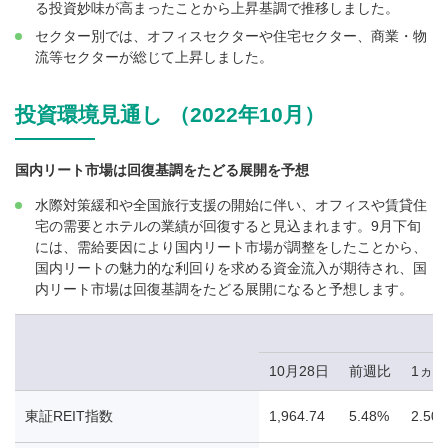
る投資妙味が高まったことから上昇基調で推移しました。
セクター別では、オフィスセクターや住宅セクター、商業・物
流等セクターが総じて上昇しました。
投資環境見通し （2022年10月）
国内リート市場は回復基調をたどる展開を予想
水際対策緩和や全国旅行支援の開始に伴い、オフィスや賃貸住
宅の需要とホテルの業績が回復すると見込まれます。9月下旬
には、需給要因により国内リート市場が調整をしたことから、
国内リートの魅力的な利回りを求める資金流入が期待され、国
内リート市場は回復基調をたどる展開になると予想します。
10月28日
前週比
1ヵ
東証REIT指数
1,964.74
5.48%
2.50