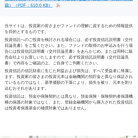
裁）（PDF：610.0 KB）
当サイトは、投資家の皆さまがファンドの理解に資するための情報提供
を目的とするものです。
投資信託へのご投資を検討される場合には、必ず投資信託説明書（交付
目論見書）をご覧ください。また、ファンドの取得のお申込みを行う場
合には投資信託説明書（交付目論見書）をあらかじめ、または同時に販
売会社よりお渡しいたしますので、必ず投資信託説明書（交付目論見
書）で内容をご確認の上、ご自身でご判断ください。
投資信託の信託財産に生じた利益および損失は、すべて受益者に帰属し
ます。投資家の皆さまの投資元本は金融機関の預貯金と異なり保証され
ているものではなく、基準価額の下落により、損失を被り、元本を割り
込むおそれがあります。
投資信託は、預金や保険契約とは異なり、預金保険・保険契約者保護機
構の保護の対象ではなく、また、登録金融機関から購入された投資信託
は投資者保護基金の補償対象ではありません。