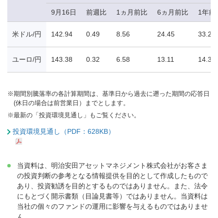
9月16日
前週比
1ヵ月前比
6ヵ月前比
1年前
米ドル/円
142.94
0.49
8.56
24.45
33.29
ユーロ/円
143.38
0.32
6.58
13.11
14.39
※
期間別騰落率の各計算期間は、基準日から過去に遡った期間の応答日
(休日の場合は前営業日）までとします。
※
最新の「投資環境見通し」もご覧ください。
投資環境見通し（PDF：628KB）
当資料は、明治安田アセットマネジメント株式会社がお客さま
の投資判断の参考となる情報提供を目的として作成したもので
あり、投資勧誘を目的とするものではありません。また、法令
にもとづく開示書類（目論見書等）ではありません。当資料は
当社の個々のファンドの運用に影響を与えるものではありませ
ん。