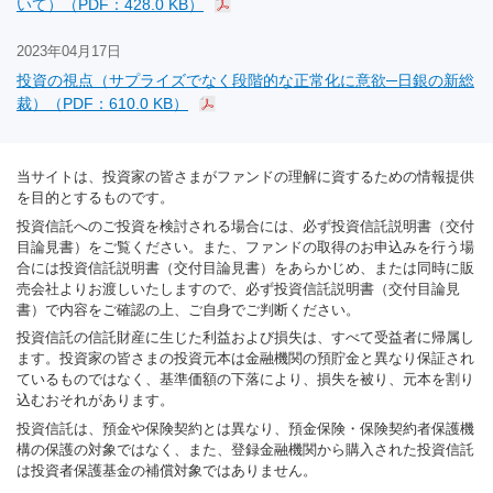
いて）（PDF：428.0 KB）
2023年04月17日
投資の視点（サプライズでなく段階的な正常化に意欲─日銀の新総
裁）（PDF：610.0 KB）
当サイトは、投資家の皆さまがファンドの理解に資するための情報提供
を目的とするものです。
投資信託へのご投資を検討される場合には、必ず投資信託説明書（交付
目論見書）をご覧ください。また、ファンドの取得のお申込みを行う場
合には投資信託説明書（交付目論見書）をあらかじめ、または同時に販
売会社よりお渡しいたしますので、必ず投資信託説明書（交付目論見
書）で内容をご確認の上、ご自身でご判断ください。
投資信託の信託財産に生じた利益および損失は、すべて受益者に帰属し
ます。投資家の皆さまの投資元本は金融機関の預貯金と異なり保証され
ているものではなく、基準価額の下落により、損失を被り、元本を割り
込むおそれがあります。
投資信託は、預金や保険契約とは異なり、預金保険・保険契約者保護機
構の保護の対象ではなく、また、登録金融機関から購入された投資信託
は投資者保護基金の補償対象ではありません。