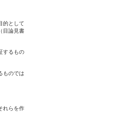
目的として
（目論見書
証するもの
るものでは
それらを作