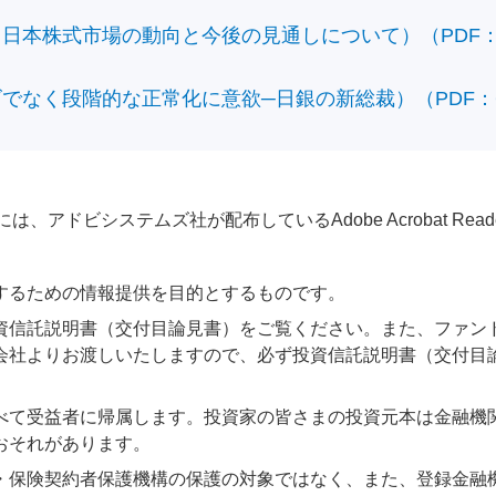
本株式市場の動向と今後の見通しについて）（PDF：428
なく段階的な正常化に意欲─日銀の新総裁）（PDF：610
アドビシステムズ社が配布しているAdobe Acrobat Reader®が
するための情報提供を目的とするものです。
資信託説明書（交付目論見書）をご覧ください。また、ファン
会社よりお渡しいたしますので、必ず投資信託説明書（交付目
べて受益者に帰属します。投資家の皆さまの投資元本は金融機
おそれがあります。
・保険契約者保護機構の保護の対象ではなく、また、登録金融