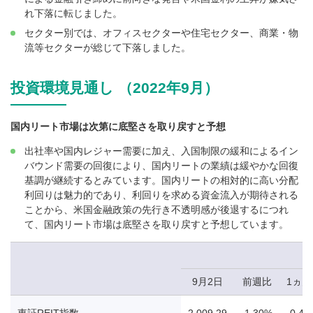
れ下落に転じました。
セクター別では、オフィスセクターや住宅セクター、商業・物
流等セクターが総じて下落しました。
投資環境見通し （2022年9月）
国内リート市場は次第に底堅さを取り戻すと予想
出社率や国内レジャー需要に加え、入国制限の緩和によるイン
バウンド需要の回復により、国内リートの業績は緩やかな回復
基調が継続するとみています。国内リートの相対的に高い分配
利回りは魅力的であり、利回りを求める資金流入が期待される
ことから、米国金融政策の先行き不透明感が後退するにつれ
て、国内リート市場は底堅さを取り戻すと予想しています。
9月2日
前週比
1ヵ
東証REIT指数
2,009.29
-1.30%
-0.42