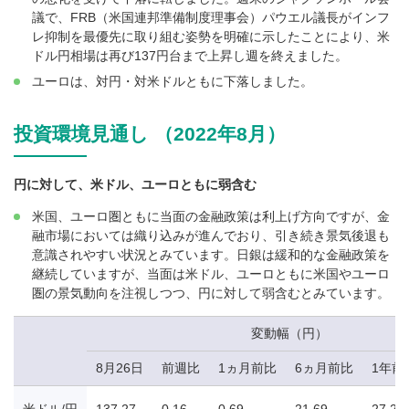
議で、FRB（米国連邦準備制度理事会）パウエル議長がインフ
レ抑制を最優先に取り組む姿勢を明確に示したことにより、米
ドル円相場は再び137円台まで上昇し週を終えました。
ユーロは、対円・対米ドルともに下落しました。
投資環境見通し （2022年8月）
円に対して、米ドル、ユーロともに弱含む
米国、ユーロ圏ともに当面の金融政策は利上げ方向ですが、金
融市場においては織り込みが進んでおり、引き続き景気後退も
意識されやすい状況とみています。日銀は緩和的な金融政策を
継続していますが、当面は米ドル、ユーロともに米国やユーロ
圏の景気動向を注視しつつ、円に対して弱含むとみています。
変動幅（円）
8月26日
前週比
1ヵ月前比
6ヵ月前比
1年前
米ドル/円
137.27
0.16
0.69
21.69
27.22