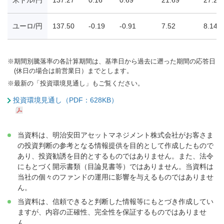
ユーロ/円
137.50
-0.19
-0.91
7.52
8.14
※
期間別騰落率の各計算期間は、基準日から過去に遡った期間の応答日
(休日の場合は前営業日）までとします。
※
最新の「投資環境見通し」もご覧ください。
投資環境見通し（PDF：628KB）
当資料は、明治安田アセットマネジメント株式会社がお客さま
の投資判断の参考となる情報提供を目的として作成したもので
あり、投資勧誘を目的とするものではありません。また、法令
にもとづく開示書類（目論見書等）ではありません。当資料は
当社の個々のファンドの運用に影響を与えるものではありませ
ん。
当資料は、信頼できると判断した情報等にもとづき作成してい
ますが、内容の正確性、完全性を保証するものではありませ
ん。