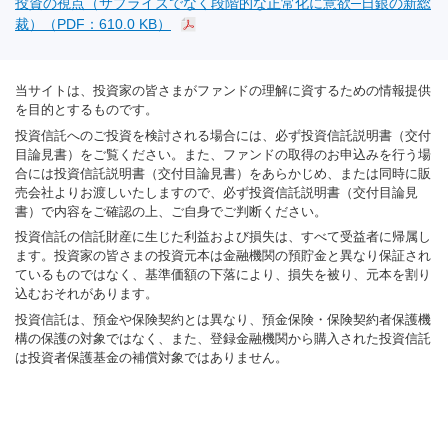
投資の視点（サプライズでなく段階的な正常化に意欲─日銀の新総
裁）（PDF：610.0 KB）
当サイトは、投資家の皆さまがファンドの理解に資するための情報提供
を目的とするものです。
投資信託へのご投資を検討される場合には、必ず投資信託説明書（交付
目論見書）をご覧ください。また、ファンドの取得のお申込みを行う場
合には投資信託説明書（交付目論見書）をあらかじめ、または同時に販
売会社よりお渡しいたしますので、必ず投資信託説明書（交付目論見
書）で内容をご確認の上、ご自身でご判断ください。
投資信託の信託財産に生じた利益および損失は、すべて受益者に帰属し
ます。投資家の皆さまの投資元本は金融機関の預貯金と異なり保証され
ているものではなく、基準価額の下落により、損失を被り、元本を割り
込むおそれがあります。
投資信託は、預金や保険契約とは異なり、預金保険・保険契約者保護機
構の保護の対象ではなく、また、登録金融機関から購入された投資信託
は投資者保護基金の補償対象ではありません。