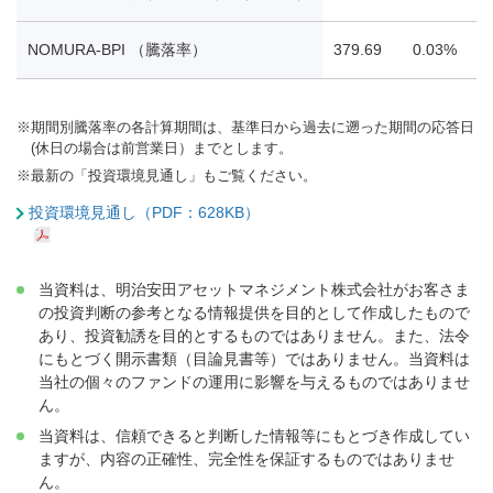
NOMURA-BPI （騰落率）
379.69
0.03%
0
※
期間別騰落率の各計算期間は、基準日から過去に遡った期間の応答日
(休日の場合は前営業日）までとします。
※
最新の「投資環境見通し」もご覧ください。
投資環境見通し（PDF：628KB）
当資料は、明治安田アセットマネジメント株式会社がお客さま
の投資判断の参考となる情報提供を目的として作成したもので
あり、投資勧誘を目的とするものではありません。また、法令
にもとづく開示書類（目論見書等）ではありません。当資料は
当社の個々のファンドの運用に影響を与えるものではありませ
ん。
当資料は、信頼できると判断した情報等にもとづき作成してい
ますが、内容の正確性、完全性を保証するものではありませ
ん。