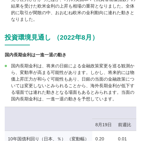
結果を受けた欧米金利の上昇も相場の重荷となりました。全体
的に取引が閑散の中、おおむね欧米の金利動向に連れた動きと
なりました。
投資環境見通し （2022年8月）
国内長期金利は一進一退の動き
国内長期金利は、将来の日銀による金融政策変更を巡る観測か
ら、変動率が高まる可能性があります。しかし、将来的には物
価上昇圧力が和らぐ可能性もあり、日銀の当面の金融政策につ
いては変更しないとみられることから、海外長期金利が低下す
る場面では連れた動きとなる場面もあるとみられます。当面の
国内長期金利は、一進一退の動きを予想しています。
8月19日
前週比
10年国債利回り（日本、％） （変動幅）
0.20
0.01
-