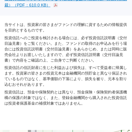
裁）（PDF：610.0 KB）
当サイトは、投資家の皆さまがファンドの理解に資するための情報提供
を目的とするものです。
投資信託へのご投資を検討される場合には、必ず投資信託説明書（交付
目論見書）をご覧ください。また、ファンドの取得のお申込みを行う場
合には投資信託説明書（交付目論見書）をあらかじめ、または同時に販
売会社よりお渡しいたしますので、必ず投資信託説明書（交付目論見
書）で内容をご確認の上、ご自身でご判断ください。
投資信託の信託財産に生じた利益および損失は、すべて受益者に帰属し
ます。投資家の皆さまの投資元本は金融機関の預貯金と異なり保証され
ているものではなく、基準価額の下落により、損失を被り、元本を割り
込むおそれがあります。
投資信託は、預金や保険契約とは異なり、預金保険・保険契約者保護機
構の保護の対象ではなく、また、登録金融機関から購入された投資信託
は投資者保護基金の補償対象ではありません。