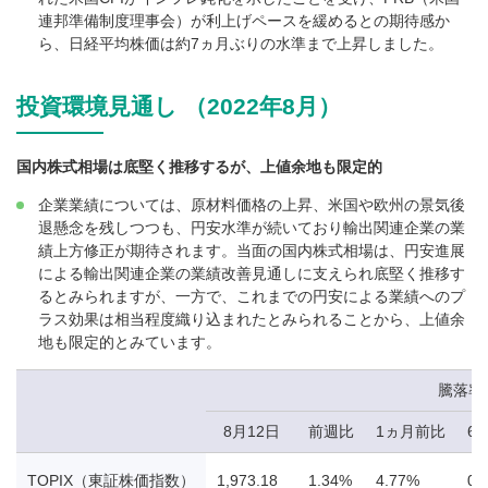
連邦準備制度理事会）が利上げペースを緩めるとの期待感か
ら、日経平均株価は約7ヵ月ぶりの水準まで上昇しました。
投資環境見通し （2022年8月）
国内株式相場は底堅く推移するが、上値余地も限定的
企業業績については、原材料価格の上昇、米国や欧州の景気後
退懸念を残しつつも、円安水準が続いており輸出関連企業の業
績上方修正が期待されます。当面の国内株式相場は、円安進展
による輸出関連企業の業績改善見通しに支えられ底堅く推移す
るとみられますが、一方で、これまでの円安による業績へのプ
ラス効果は相当程度織り込まれたとみられることから、上値余
地も限定的とみています。
騰落率
8月12日
前週比
1ヵ月前比
6
TOPIX（東証株価指数）
1,973.18
1.34%
4.77%
0.