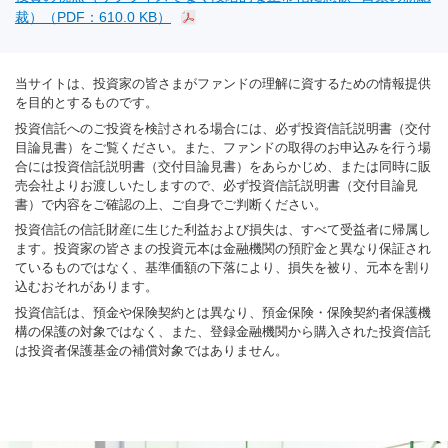
裁）（PDF：610.0 KB）
当サイトは、投資家の皆さまがファンドの理解に資するための情報提供
を目的とするものです。
投資信託へのご投資を検討される場合には、必ず投資信託説明書（交付
目論見書）をご覧ください。また、ファンドの取得のお申込みを行う場
合には投資信託説明書（交付目論見書）をあらかじめ、または同時に販
売会社よりお渡しいたしますので、必ず投資信託説明書（交付目論見
書）で内容をご確認の上、ご自身でご判断ください。
投資信託の信託財産に生じた利益および損失は、すべて受益者に帰属し
ます。投資家の皆さまの投資元本は金融機関の預貯金と異なり保証され
ているものではなく、基準価額の下落により、損失を被り、元本を割り
込むおそれがあります。
投資信託は、預金や保険契約とは異なり、預金保険・保険契約者保護機
構の保護の対象ではなく、また、登録金融機関から購入された投資信託
は投資者保護基金の補償対象ではありません。