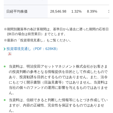
日経平均株価
28,546.98
1.32%
8.39%
3.
※
期間別騰落率の各計算期間は、基準日から過去に遡った期間の応答日
(休日の場合は前営業日）までとします。
※
最新の「投資環境見通し」もご覧ください。
投資環境見通し（PDF：628KB）
当資料は、明治安田アセットマネジメント株式会社がお客さま
の投資判断の参考となる情報提供を目的として作成したもので
あり、投資勧誘を目的とするものではありません。また、法令
にもとづく開示書類（目論見書等）ではありません。当資料は
当社の個々のファンドの運用に影響を与えるものではありませ
ん。
当資料は、信頼できると判断した情報等にもとづき作成してい
ますが、内容の正確性、完全性を保証するものではありませ
ん。