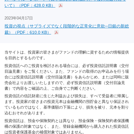
いて）（PDF：428.0 KB）
2023年04月17日
投資の視点（サプライズでなく段階的な正常化に意欲─日銀の新総
裁）（PDF：610.0 KB）
当サイトは、投資家の皆さまがファンドの理解に資するための情報提供
を目的とするものです。
投資信託へのご投資を検討される場合には、必ず投資信託説明書（交付
目論見書）をご覧ください。また、ファンドの取得のお申込みを行う場
合には投資信託説明書（交付目論見書）をあらかじめ、または同時に販
売会社よりお渡しいたしますので、必ず投資信託説明書（交付目論見
書）で内容をご確認の上、ご自身でご判断ください。
投資信託の信託財産に生じた利益および損失は、すべて受益者に帰属し
ます。投資家の皆さまの投資元本は金融機関の預貯金と異なり保証され
ているものではなく、基準価額の下落により、損失を被り、元本を割り
込むおそれがあります。
投資信託は、預金や保険契約とは異なり、預金保険・保険契約者保護機
構の保護の対象ではなく、また、登録金融機関から購入された投資信託
は投資者保護基金の補償対象ではありません。