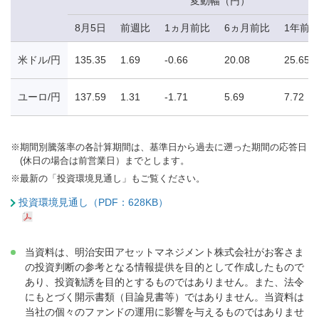
変動幅（円）
8月5日
前週比
1ヵ月前比
6ヵ月前比
1年前
米ドル/円
135.35
1.69
-0.66
20.08
25.65
ユーロ/円
137.59
1.31
-1.71
5.69
7.72
※
期間別騰落率の各計算期間は、基準日から過去に遡った期間の応答日
(休日の場合は前営業日）までとします。
※
最新の「投資環境見通し」もご覧ください。
投資環境見通し（PDF：628KB）
当資料は、明治安田アセットマネジメント株式会社がお客さま
の投資判断の参考となる情報提供を目的として作成したもので
あり、投資勧誘を目的とするものではありません。また、法令
にもとづく開示書類（目論見書等）ではありません。当資料は
当社の個々のファンドの運用に影響を与えるものではありませ