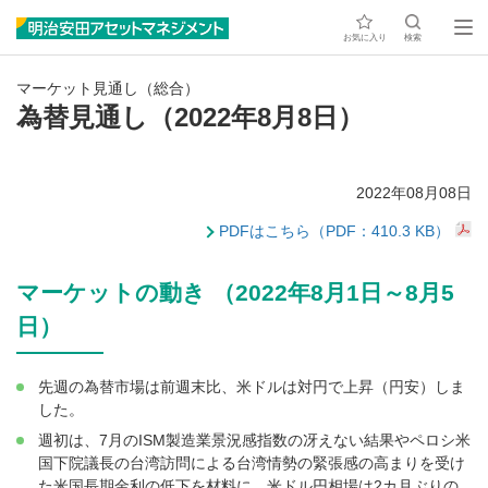
お気に入り
検索
マーケット見通し（総合）
為替見通し（2022年8月8日）
2022年08月08日
PDFはこちら（PDF：410.3 KB）
マーケットの動き （2022年8月1日～8月5
日）
先週の為替市場は前週末比、米ドルは対円で上昇（円安）しま
した。
週初は、7月のISM製造業景況感指数の冴えない結果やペロシ米
国下院議長の台湾訪問による台湾情勢の緊張感の高まりを受け
た米国長期金利の低下を材料に、米ドル円相場は2カ月ぶりの