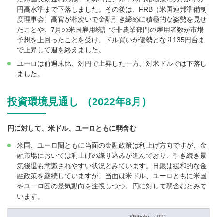
円高水準まで下落しました。その後は、FRB（米国連邦準備制
度理事会）高官が相次いで金融引き締めに積極的な姿勢を見せ
たことや、7月の米国雇用統計で非農業部門の雇用者数が市場
予想を上回ったことを受け、ドル買いが優勢となり135円台ま
で上昇して週を終えました。
ユーロは前週末比、対円で上昇した一方、対米ドルでは下落し
ました。
投資環境見通し （2022年8月）
円に対して、米ドル、ユーロともに弱含む
米国、ユーロ圏ともに当面の金融政策は利上げ方向ですが、金
融市場においては利上げの織り込みが進んでおり、引き続き景
気後退も意識されやすい状況とみています。日銀は緩和的な金
融政策を継続していますが、当面は米ドル、ユーロともに米国
やユーロ圏の景気動向を注視しつつ、円に対して弱含むとみて
います。