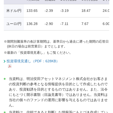
米ドル/円
133.65
-2.39
-3.19
18.47
24.03
ユーロ/円
136.28
-2.90
-7.11
7.67
6.00
※
期間別騰落率の各計算期間は、基準日から過去に遡った期間の応答日
(休日の場合は前営業日）までとします。
※
最新の「投資環境見通し」もご覧ください。
投資環境見通し（PDF：628KB）
当資料は、明治安田アセットマネジメント株式会社がお客さま
の投資判断の参考となる情報提供を目的として作成したもので
あり、投資勧誘を目的とするものではありません。また、法令
にもとづく開示書類（目論見書等）ではありません。当資料は
当社の個々のファンドの運用に影響を与えるものではありませ
ん。
当資料は、信頼できると判断した情報等にもとづき作成してい