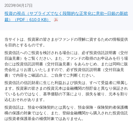
2023年04月17日
投資の視点（サプライズでなく段階的な正常化に意欲─日銀の新総
裁）（PDF：610.0 KB）
当サイトは、投資家の皆さまがファンドの理解に資するための情報提供
を目的とするものです。
投資信託へのご投資を検討される場合には、必ず投資信託説明書（交付
目論見書）をご覧ください。また、ファンドの取得のお申込みを行う場
合には投資信託説明書（交付目論見書）をあらかじめ、または同時に販
売会社よりお渡しいたしますので、必ず投資信託説明書（交付目論見
書）で内容をご確認の上、ご自身でご判断ください。
投資信託の信託財産に生じた利益および損失は、すべて受益者に帰属し
ます。投資家の皆さまの投資元本は金融機関の預貯金と異なり保証され
ているものではなく、基準価額の下落により、損失を被り、元本を割り
込むおそれがあります。
投資信託は、預金や保険契約とは異なり、預金保険・保険契約者保護機
構の保護の対象ではなく、また、登録金融機関から購入された投資信託
は投資者保護基金の補償対象ではありません。