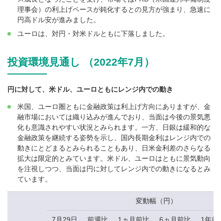
理事会）の利上げペースが鈍化するとの見方が強まり、急速に
円高ドル安が進みました。
ユーロは、対円・対米ドルともに下落しました。
投資環境見通し （2022年7月）
円に対して、米ドル、ユーロともにレンジ内での動き
米国、ユーロ圏ともに金融政策は利上げ方向にありますが、金
融市場においては織り込みが進んでおり、当面は今後の景気悪
化も意識されやすい状況とみられます。一方、日銀は緩和的な
金融政策を継続する姿勢を示し、国内長期金利はレンジ内での
動きにとどまるとみられることもあり、日米金利差のさらなる
拡大は限定的とみています。米ドル、ユーロはともに景気動向
を注視しつつ、当面は円に対してレンジ内での動きになるとみ
ています。
変動幅（円）
7月29日
前週比
1ヵ月前比
6ヵ月前比
1年前